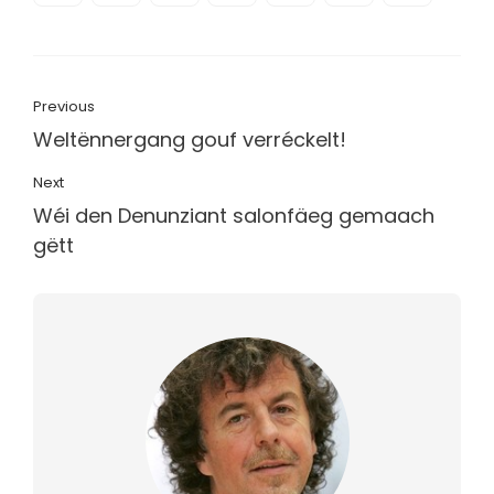
Previous
Weltënnergang gouf verréckelt!
Next
Wéi den Denunziant salonfäeg gemaach
gëtt