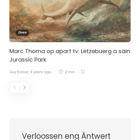
Divers
Marc Thoma op apart tv: Lëtzebuerg a säin
Jurassic Park
Guy Kaiser
,
4 years ago
2 min
Verloossen eng Äntwert