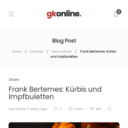
0
Blog Post
Home
Soziales
Gesondheet
Frank Bertemes: Kürbis
und Impfbuletten
Divers
Frank Bertemes: Kürbis und
Impfbuletten
Guy Kaiser
,
5 years ago
0
3 min
882