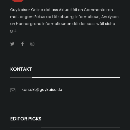
Guy Kaiser Online dat ass Aktualitéit an Commentairen
matt engem Fokus op Lëtzebuerg. Informatioun, Analysen
an Hannergrond Informatiounen déi der soss wäit siche
gitt.
KONTAKT
kontakt@guykaiser.lu
EDITOR PICKS