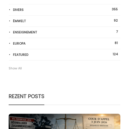
355
DIVERS
92
ËMWELT
7
ENSEIGNEMENT
81
EUROPA
124
FEATURED
Show All
REZENT POSTS