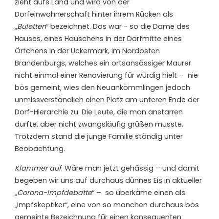
zieht aufs Land und wird von der
Dorfeinwohnerschaft hinter ihrem Rücken als
„
Buletten
“ bezeichnet. Das war ­- so die Dame des
Hauses, eines Häuschens in der Dorfmitte eines
Örtchens in der Uckermark, im Nordosten
Brandenburgs, welches ein ortsansässiger Maurer
nicht einmal einer Renovierung für würdig hielt – nie
bös gemeint, wies den Neuankömmlingen jedoch
unmissverständlich einen Platz am unteren Ende der
Dorf-Hierarchie zu. Die Leute, die man anstarren
durfte, aber nicht zwangsläufig grüßen musste.
Trotzdem stand die junge Familie ständig unter
Beobachtung.
Klammer auf
: Wäre man jetzt gehässig – und damit
begeben wir uns auf durchaus dünnes Eis in aktueller
„
Corona-Impfdebatte
“ – so überkäme einen als
„Impfskeptiker“, eine von so manchen durchaus bös
gemeinte Bezeichnung für einen konsequenten