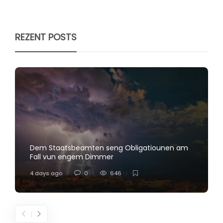
REZENT POSTS
Dem Staatsbeamten seng Obligatiounen am
Fall vun engem Dimmer
4 days ago
0
646