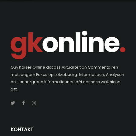
Guy Kaiser Online dat ass Aktualitéit an Commentairen
matt engem Fokus op Lëtzebuerg. Informatioun, Analysen
an Hannergrond Informatiounen déi der soss wäit siche
gitt.
KONTAKT