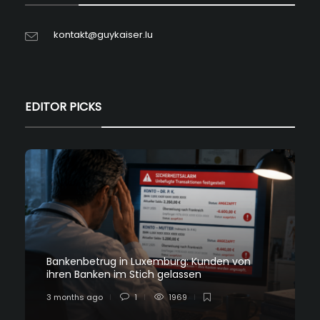
kontakt@guykaiser.lu
EDITOR PICKS
Bankenbetrug in Luxemburg: Kunden von
ihren Banken im Stich gelassen
3 months ago
1
1969