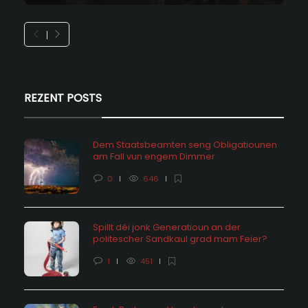
REZENT POSTS
Dem Staatsbeamten seng Obligatiounen
am Fall vun engem Dimmer
0
646
Spillt déi jonk Generatioun an der
politescher Sandkaul grad mam Feier?
1
451