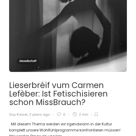
Gesellschaft
Lieserbréif vum Carmen
Lefèber: Ist Fetischisieren
schon MissBrauch?
Guy Kaiser
,
3 years ago
0
2 min
Mit diesem Thema werden wir irgendwann in der Kultur
komplett unsere Wohlfühlprogramme konfrontieren müssen!