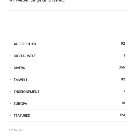
Wir werden Dinge an unserer...
92
AUSSEPOLITIK
1
DIGITAL WELT
355
DIVERS
92
ËMWELT
7
ENSEIGNEMENT
81
EUROPA
124
FEATURED
Show All