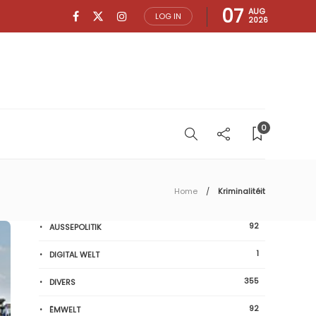
07
AUG
LOG IN
2026
0
Home
Kriminalitéit
92
AUSSEPOLITIK
1
DIGITAL WELT
355
DIVERS
92
ËMWELT