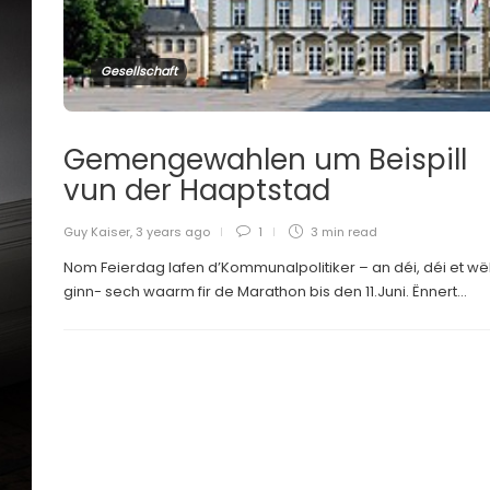
Gesellschaft
Gemengewahlen um Beispill
vun der Haaptstad
Guy Kaiser
,
3 years ago
1
3 min
read
Nom Feierdag lafen d’Kommunalpolitiker – an déi, déi et wë
ginn- sech waarm fir de Marathon bis den 11.Juni. Ënnert...