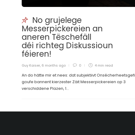
No grujelege
Messerpickereien an
aneren Tëschefäll
déi richteg Diskussioun
féieren!
Guy Kaiser
,
6 months ago
0
4 min
read
An do hätte mir et nees: dat subjektiivt Onsécherheetsgefill
goufe bannent kierzester Zäit Messerpickereien op 3
verschiddene Plazen, 1...