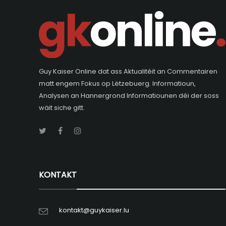
Guy Kaiser Online dat ass Aktualitéit an Commentairen
matt engem Fokus op Lëtzebuerg. Informatioun,
Analysen an Hannergrond Informatiounen déi der soss
wäit siche gitt.
KONTAKT
kontakt@guykaiser.lu