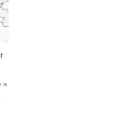
r
. 75