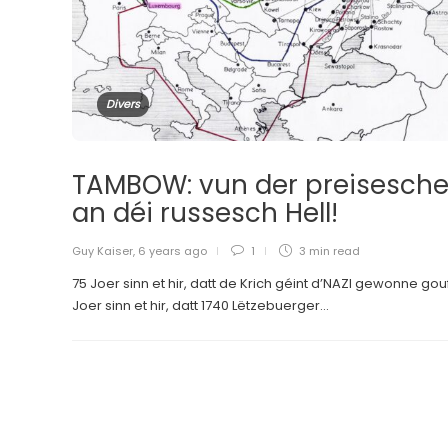
Divers
TAMBOW: vun der preisesche
an déi russesch Hell!
Guy Kaiser
,
6 years ago
1
3 min
read
75 Joer sinn et hir, datt de Krich géint d’NAZI gewonne gouf
Joer sinn et hir, datt 1740 Lëtzebuerger...