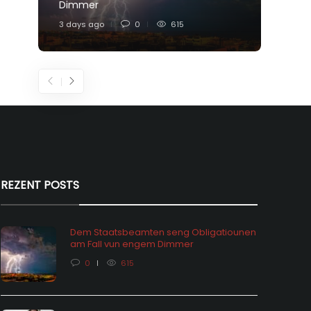
Dimmer
Feier
3 days ago
0
615
6 days
REZENT POSTS
Dem Staatsbeamten seng Obligatiounen
am Fall vun engem Dimmer
0
615