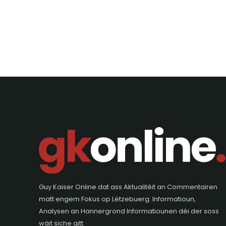
Guy Kaiser Online dat ass Aktualitéit an Commentairen
matt engem Fokus op Lëtzebuerg. Informatioun,
Analysen an Hannergrond Informatiounen déi der soss
wäit siche gitt.