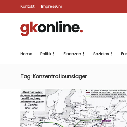
Kontakt
Impressum
Home
Politik
Finanzen
Soziales
Eu
Tag:
Konzentratiounslager