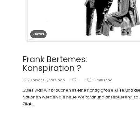
Divers
Frank Bertemes:
Konspiration ?
Guy Kaiser
,
6 years ago
1
3 min
read
„Alles was wir brauchen ist eine richtig große Krise und di
Nationen werden die neue Weltordnung akzeptieren.“ so 
Zitat...