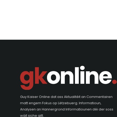
Guy Kaiser Online dat ass Aktualitéit an Commentairen
matt engem Fokus op Lëtzebuerg. Informatioun,
Analysen an Hannergrond Informatiounen déi der soss
wäit siche gitt.