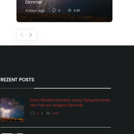
Dimmer
Feier
4 days ago
0
645
6 days
REZENT POSTS
Dem Staatsbeamten seng Obligatiounen
am Fall vun engem Dimmer
0
645