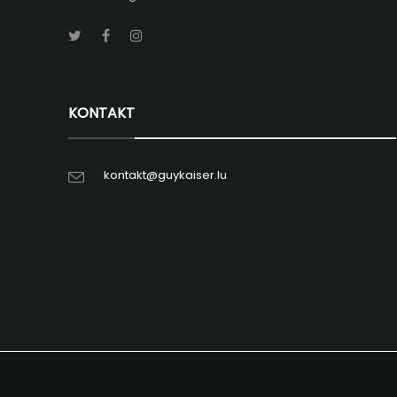
KONTAKT
kontakt@guykaiser.lu