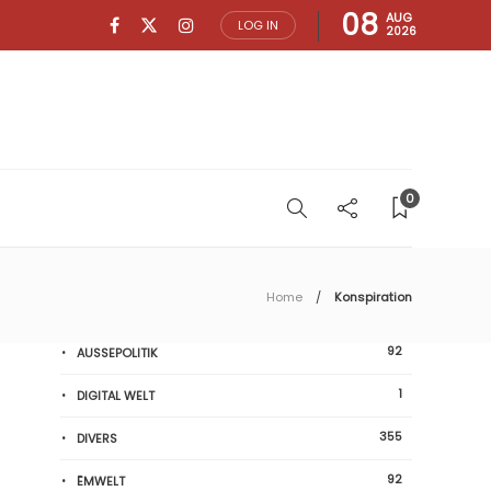
08
AUG
LOG IN
2026
0
Home
Konspiration
92
AUSSEPOLITIK
1
DIGITAL WELT
355
DIVERS
92
ËMWELT