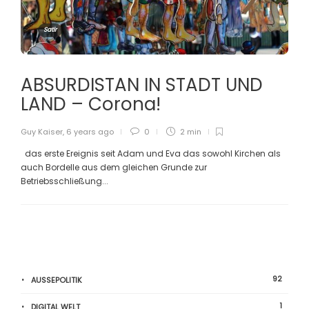
Satir
ABSURDISTAN IN STADT UND
LAND – Corona!
Guy Kaiser
,
6 years ago
0
2 min
das erste Ereignis seit Adam und Eva das sowohl Kirchen als
auch Bordelle aus dem gleichen Grunde zur
Betriebsschließung...
92
AUSSEPOLITIK
1
DIGITAL WELT