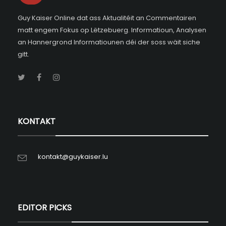
Guy Kaiser Online dat ass Aktualitéit an Commentairen
matt engem Fokus op Lëtzebuerg. Informatioun, Analysen
an Hannergrond Informatiounen déi der soss wäit siche
gitt.
KONTAKT
kontakt@guykaiser.lu
EDITOR PICKS