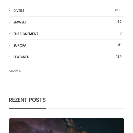
355
DIVERS
92
ËMWELT
7
ENSEIGNEMENT
81
EUROPA
124
FEATURED
Show All
REZENT POSTS