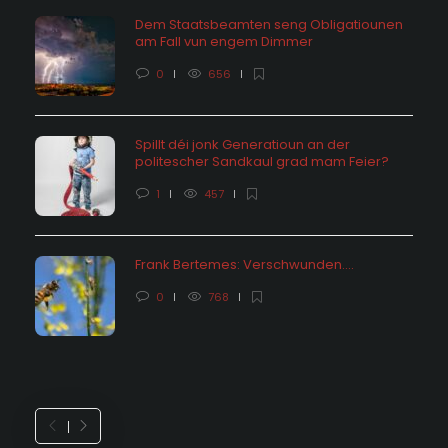
Dem Staatsbeamten seng Obligatiounen
am Fall vun engem Dimmer
0
656
Spillt déi jonk Generatioun an der
politescher Sandkaul grad mam Feier?
1
457
Frank Bertemes: Verschwunden….
0
768