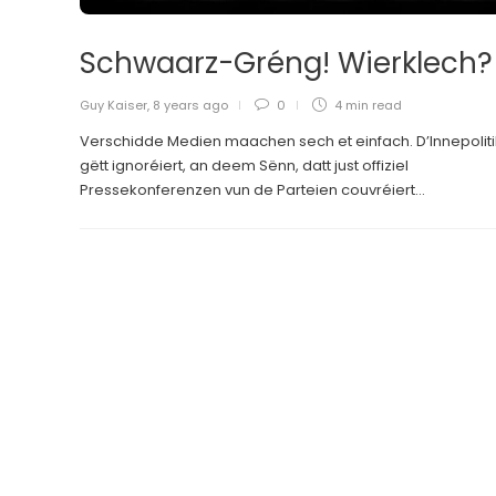
Schwaarz-Gréng! Wierklech
Guy Kaiser
,
8 years ago
0
4 min
read
Verschidde Medien maachen sech et einfach. D’Innepoliti
gëtt ignoréiert, an deem Sënn, datt just offiziel
Pressekonferenzen vun de Parteien couvréiert...