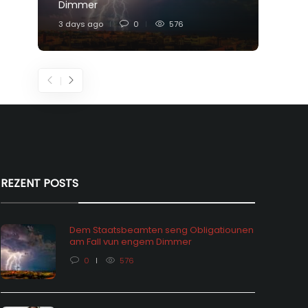
Dimmer
Feier
3 days ago
0
576
5 days
REZENT POSTS
Dem Staatsbeamten seng Obligatiounen
am Fall vun engem Dimmer
0
576