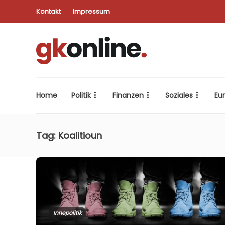
Kontakt
Impressum
Home
Politik
Finanzen
Soziales
Eu
Tag:
Koalitioun
Innepolitik