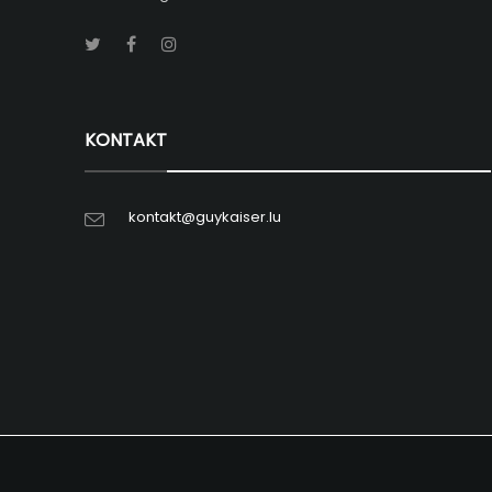
KONTAKT
kontakt@guykaiser.lu