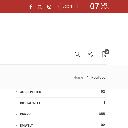
07
AUG
LOG IN
2026
0
Home
Koalitioun
92
AUSSEPOLITIK
1
DIGITAL WELT
355
DIVERS
92
ËMWELT