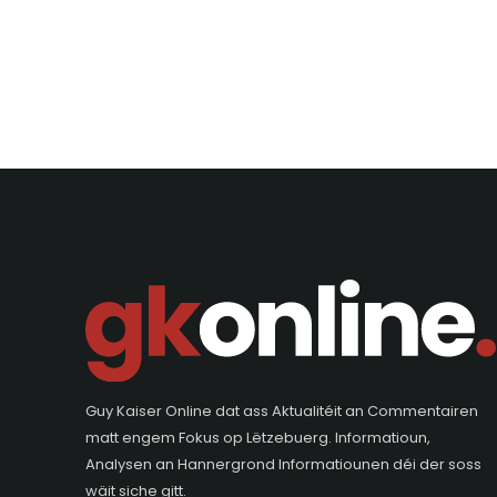
Guy Kaiser Online dat ass Aktualitéit an Commentairen
matt engem Fokus op Lëtzebuerg. Informatioun,
Analysen an Hannergrond Informatiounen déi der soss
wäit siche gitt.