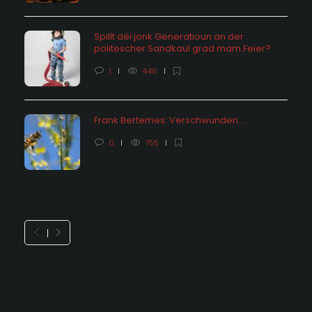
Spillt déi jonk Generatioun an der
politescher Sandkaul grad mam Feier?
1
446
Frank Bertemes: Verschwunden….
0
755