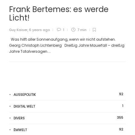
Frank Bertemes: es werde
Licht!
Guy Kaiser
,
6 years ago
1
7 min
Was hilft aller Sonnenaufgang, wenn wir nicht aufstehen.
Georg Christoph Lichtenberg Dreißig Jahre Mauerfall – dreißig
Jahre Totalversagen....
92
AUSSEPOLITIK
1
DIGITAL WELT
355
DIVERS
92
ËMWELT