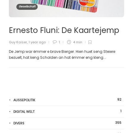
Gesellschaft
Ernesto Fluni: De Kaartejemp
Guy Kaiser
,
1 year ago
1
4 min
De Jemp war ëmmer e brave Bierger. Hien huet seng Steiere
bezuelt, hat keng Scholden an hat ëmmer eng kleng...
92
AUSSEPOLITIK
1
DIGITAL WELT
355
DIVERS