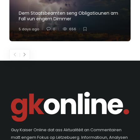
Dem Staatsbeamten seng Obligatiounen am
Fall vun engem Dimmer
5 days ago
0
656
Guy Kaiser Online dat ass Aktualitéit an Commentairen
matt engem Fokus op Lëtzebuerg. Informatioun, Analysen