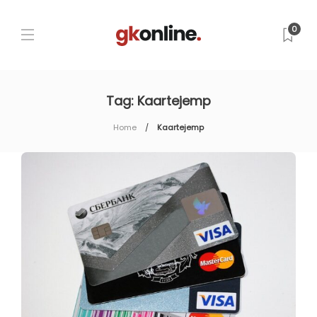
0
Tag:
Kaartejemp
Home
Kaartejemp