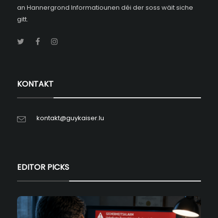
an Hannergrond Informatiounen déi der soss wäit siche
gitt.
KONTAKT
kontakt@guykaiser.lu
EDITOR PICKS