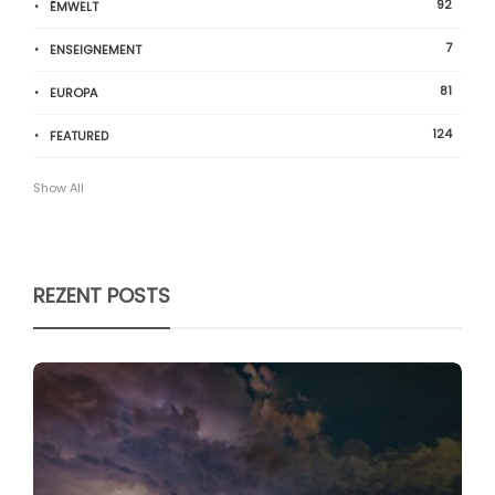
92
ËMWELT
7
ENSEIGNEMENT
81
EUROPA
124
FEATURED
Show All
REZENT POSTS