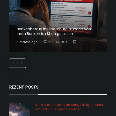
Bankenbetrug in Luxemburg: Kunden von
ihren Banken im Stich gelassen
3 months ago
1
1974
REZENT POSTS
Dem Staatsbeamten seng Obligatiounen
am Fall vun engem Dimmer