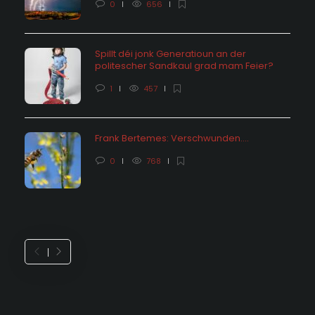
0
656
Spillt déi jonk Generatioun an der
politescher Sandkaul grad mam Feier?
1
457
Frank Bertemes: Verschwunden….
0
768