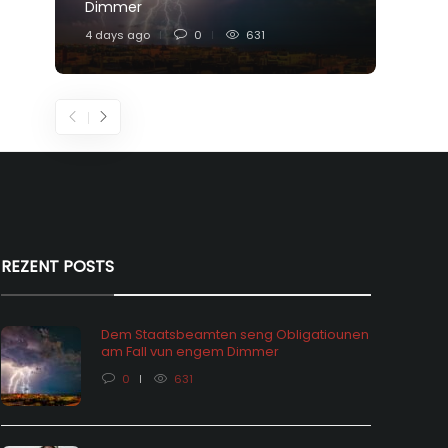
Dimmer
Feier
4 days ago
0
631
6 days
REZENT POSTS
Dem Staatsbeamten seng Obligatiounen
am Fall vun engem Dimmer
0
631