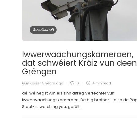
Gesellschaft
Iwwerwaachungskameraen,
dat schwéiert Kräiz vun dee
Gréngen
Guy Kaiser
,
5 years ago
0
4 min
read
déi wéinegst vun eis sinn äifreg Verfechter vun
Iwwerwaachungskameraen. De big brother – also de Pa
Staat- is watching you, gefält...