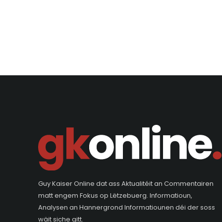
Guy Kaiser Online dat ass Aktualitéit an Commentairen
matt engem Fokus op Lëtzebuerg. Informatioun,
Analysen an Hannergrond Informatiounen déi der soss
wäit siche gitt.