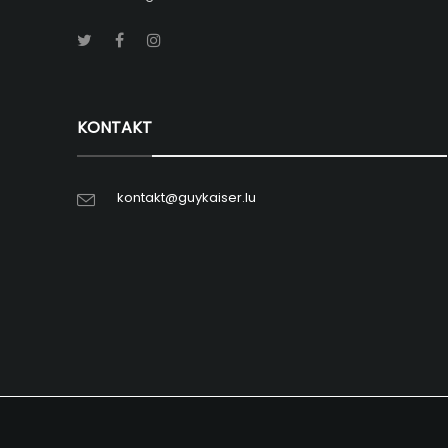
KONTAKT
kontakt@guykaiser.lu