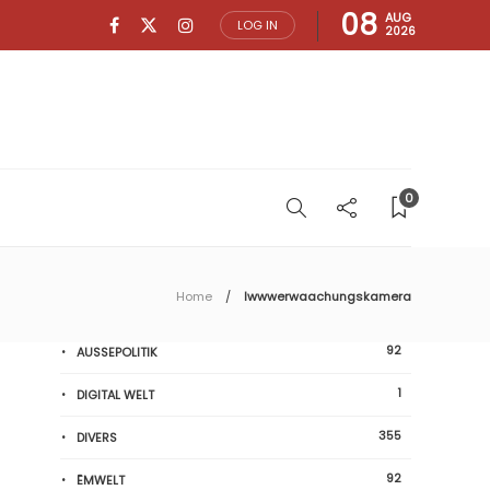
08
AUG
LOG IN
2026
0
Home
Iwwwerwaachungskamera
92
AUSSEPOLITIK
1
DIGITAL WELT
355
DIVERS
92
ËMWELT