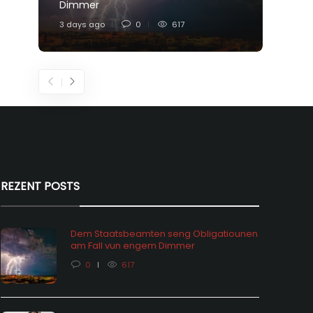
Dimmer
Feier
3 days ago
0
617
6 days
REZENT POSTS
Dem Staatsbeamten seng Obligatiounen
am Fall vun engem Dimmer
0
617