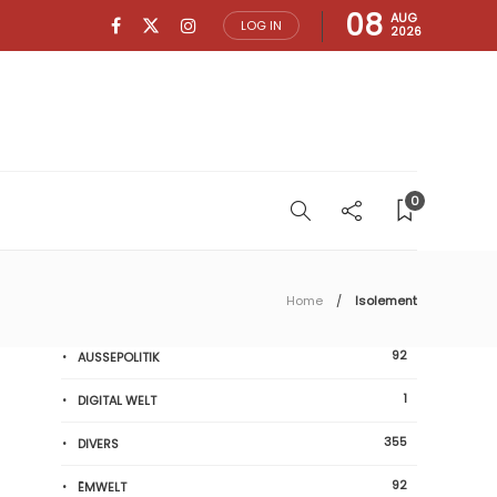
08
AUG
LOG IN
2026
0
Home
Isolement
92
AUSSEPOLITIK
1
DIGITAL WELT
355
DIVERS
92
ËMWELT