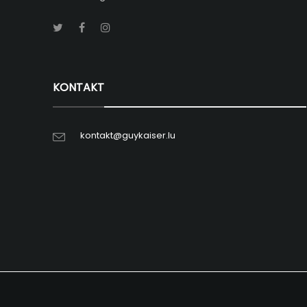
KONTAKT
kontakt@guykaiser.lu