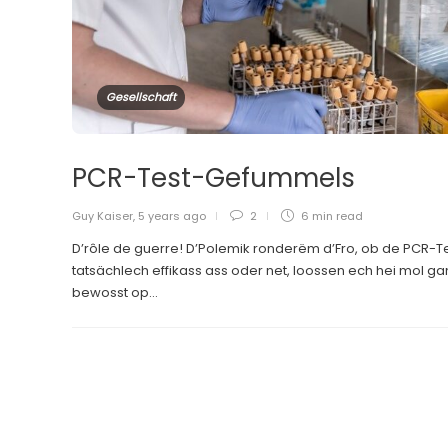
Gesellschaft
PCR-Test-Gefummels
Guy Kaiser
,
5 years ago
2
6 min
read
D’rôle de guerre! D’Polemik ronderëm d’Fro, ob de PCR-T
tatsächlech effikass ass oder net, loossen ech hei mol ga
bewosst op...