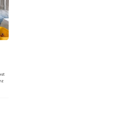
est
nz