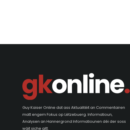
Guy Kaiser Online dat ass Aktualitéit an Commentairen
matt engem Fokus op Lëtzebuerg. Informatioun,
Analysen an Hannergrond Informatiounen déi der soss
wäit siche gitt.