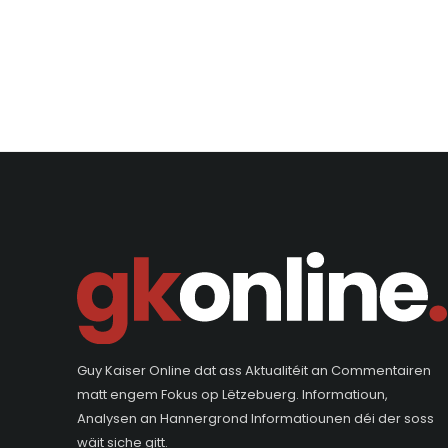
Guy Kaiser Online dat ass Aktualitéit an Commentairen
matt engem Fokus op Lëtzebuerg. Informatioun,
Analysen an Hannergrond Informatiounen déi der soss
wäit siche gitt.