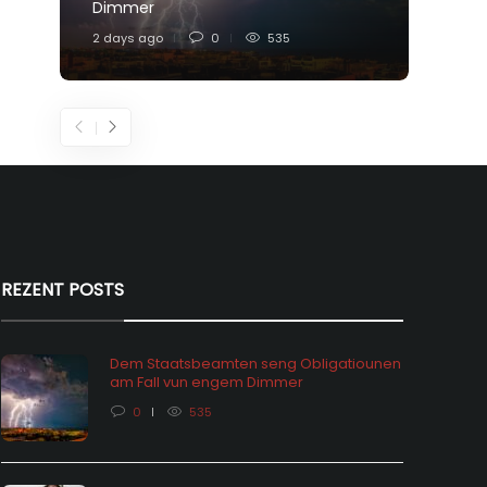
Dimmer
Feier
2 days ago
0
535
4 days
REZENT POSTS
Dem Staatsbeamten seng Obligatiounen
am Fall vun engem Dimmer
0
535