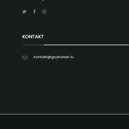
KONTAKT
kontakt@guykaiser.lu