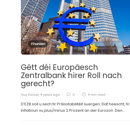
Finanzen
Gëtt déi Europäesch
Zentralbank hirer Roll nach
gerecht?
Guy Kaiser
,
4 years ago
0
4 min
read
D’EZB soll u sech fir Präisstabilitéit suergen. Dat heescht, fi
Inflatioun vu plus/minus 2 Prozent an der Eurozon. Den...