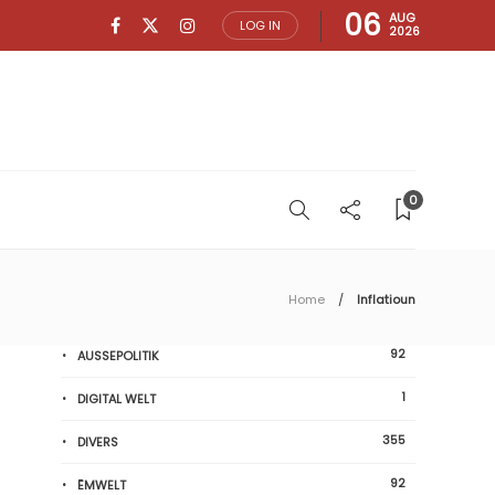
06
AUG
LOG IN
2026
0
Home
Inflatioun
92
AUSSEPOLITIK
1
DIGITAL WELT
355
DIVERS
92
ËMWELT