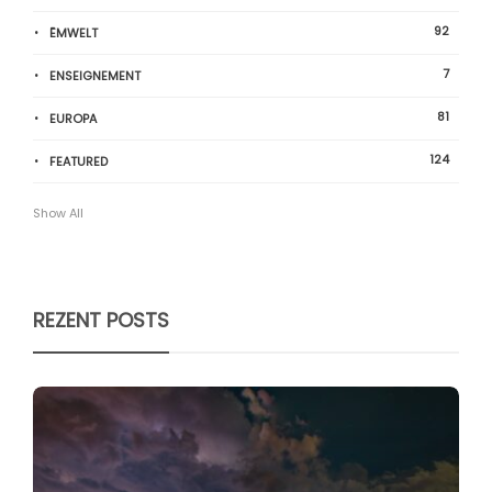
92
ËMWELT
7
ENSEIGNEMENT
81
EUROPA
124
FEATURED
Show All
REZENT POSTS