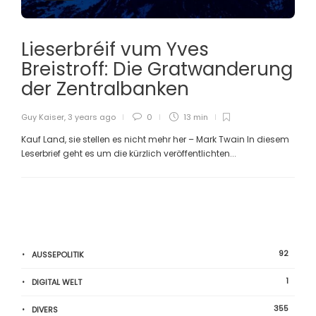
Lieserbréif vum Yves
Breistroff: Die Gratwanderung
der Zentralbanken
Guy Kaiser
,
3 years ago
0
13 min
Kauf Land, sie stellen es nicht mehr her – Mark Twain In diesem
Leserbrief geht es um die kürzlich veröffentlichten...
92
AUSSEPOLITIK
1
DIGITAL WELT
355
DIVERS