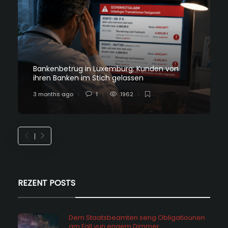
Bankenbetrug in Luxemburg: Kunden von
ihren Banken im Stich gelassen
3 months ago
1
1962
REZENT POSTS
Dem Staatsbeamten seng Obligatiounen
am Fall vun engem Dimmer