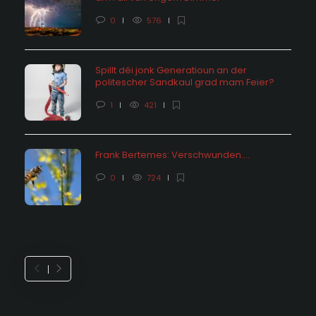
0
576
Spillt déi jonk Generatioun an der
politescher Sandkaul grad mam Feier?
1
421
Frank Bertemes: Verschwunden….
0
724