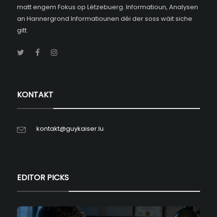
matt engem Fokus op Lëtzebuerg. Informatioun, Analysen
an Hannergrond Informatiounen déi der soss wäit siche
gitt.
KONTAKT
kontakt@guykaiser.lu
EDITOR PICKS