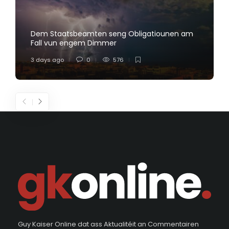
Dem Staatsbeamten seng Obligatiounen am
Fall vun engem Dimmer
3 days ago
0
576
Guy Kaiser Online dat ass Aktualitéit an Commentairen