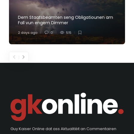
Dem Staatsbeamten seng Obligatiounen am
Fall vun engem Dimmer
2 days ago
0
515
Guy Kaiser Online dat ass Aktualitéit an Commentairen