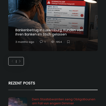
Bankenbetrug in Luxemburg: Kunden von
ihren Banken im Stich gelassen
3 months ago
1
1954
REZENT POSTS
Dem Staatsbeamten seng Obligatiounen
am Fall vun engem Dimmer