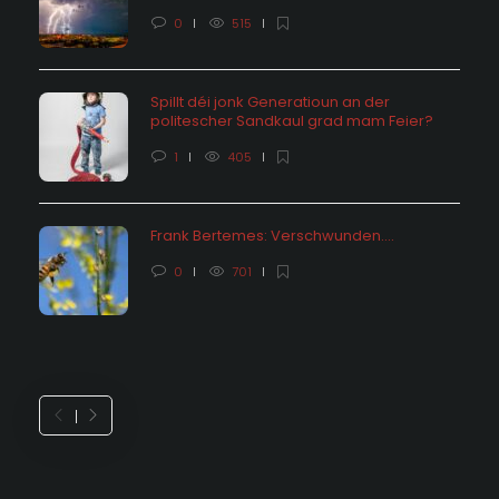
0
515
Spillt déi jonk Generatioun an der
politescher Sandkaul grad mam Feier?
1
405
Frank Bertemes: Verschwunden….
0
701