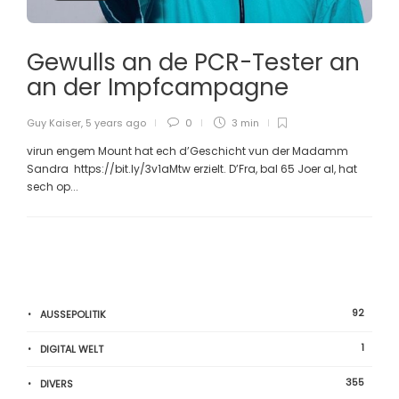
Gewulls an de PCR-Tester an
an der Impfcampagne
Guy Kaiser
,
5 years ago
0
3 min
virun engem Mount hat ech d’Geschicht vun der Madamm
Sandra https://bit.ly/3v1aMtw erzielt. D’Fra, bal 65 Joer al, hat
sech op...
92
AUSSEPOLITIK
1
DIGITAL WELT
355
DIVERS