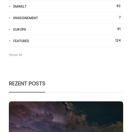
92
ËMWELT
7
ENSEIGNEMENT
81
EUROPA
124
FEATURED
Show All
REZENT POSTS