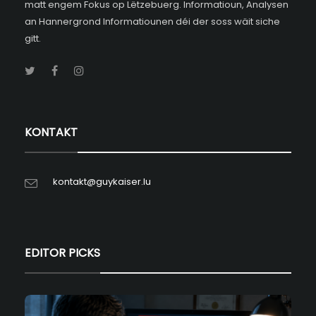
matt engem Fokus op Lëtzebuerg. Informatioun, Analysen
an Hannergrond Informatiounen déi der soss wäit siche
gitt.
KONTAKT
kontakt@guykaiser.lu
EDITOR PICKS