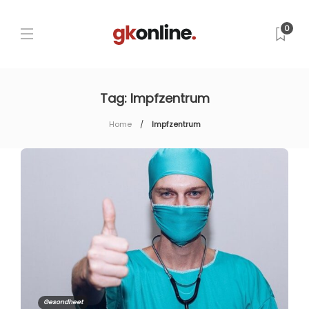
0
Tag:
Impfzentrum
Home
Impfzentrum
Gesondheet