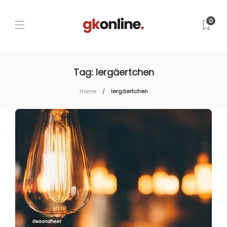
0
Tag:
Iergäertchen
Home
Iergäertchen
Gesondheet