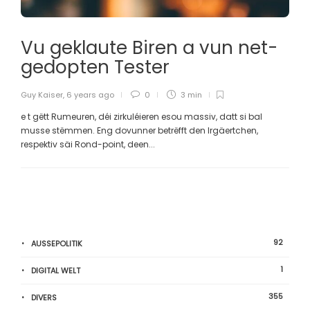
Vu geklaute Biren a vun net-
gedopten Tester
Guy Kaiser
,
6 years ago
0
3 min
e t gëtt Rumeuren, déi zirkuléieren esou massiv, datt si bal
musse stëmmen. Eng dovunner betrëfft den Irgäertchen,
respektiv säi Rond-point, deen...
92
AUSSEPOLITIK
1
DIGITAL WELT
355
DIVERS