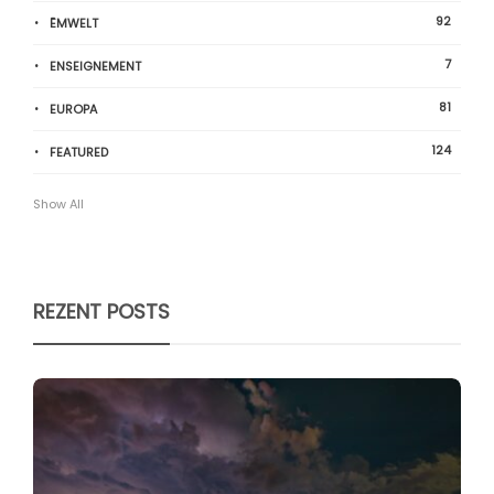
92
ËMWELT
7
ENSEIGNEMENT
81
EUROPA
124
FEATURED
Show All
REZENT POSTS