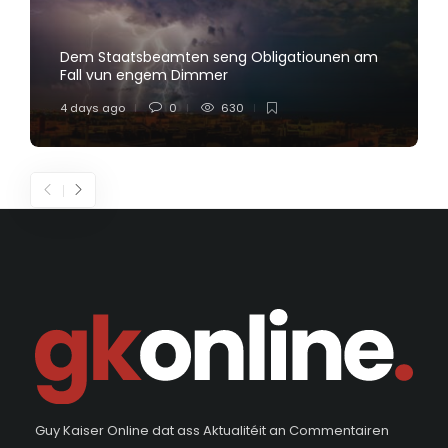
Dem Staatsbeamten seng Obligatiounen am
Fall vun engem Dimmer
4 days ago
0
630
Guy Kaiser Online dat ass Aktualitéit an Commentairen