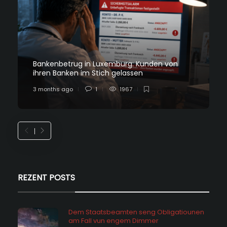
Bankenbetrug in Luxemburg: Kunden von
ihren Banken im Stich gelassen
3 months ago
1
1967
REZENT POSTS
Dem Staatsbeamten seng Obligatiounen
am Fall vun engem Dimmer