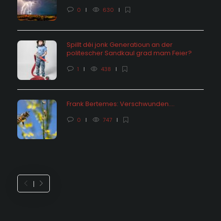
0
630
Spillt déi jonk Generatioun an der
politescher Sandkaul grad mam Feier?
1
438
Frank Bertemes: Verschwunden….
0
747