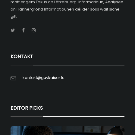
matt engem Fokus op Lëtzebuerg. Informatioun, Analysen
an Hannergrond Informatiounen déi der soss wäit siche
gitt.
KONTAKT
kontakt@guykaiser.lu
EDITOR PICKS