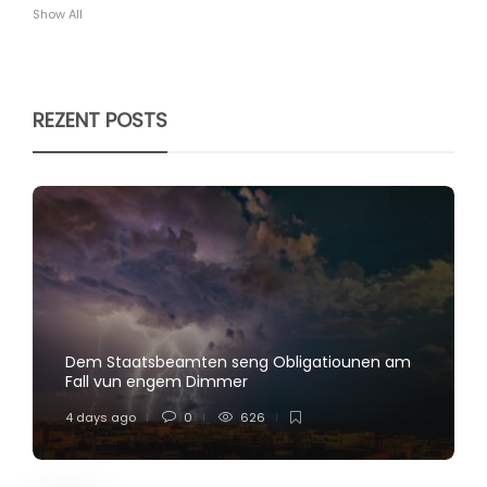
Show All
REZENT POSTS
Dem Staatsbeamten seng Obligatiounen am
Fall vun engem Dimmer
4 days ago
0
626