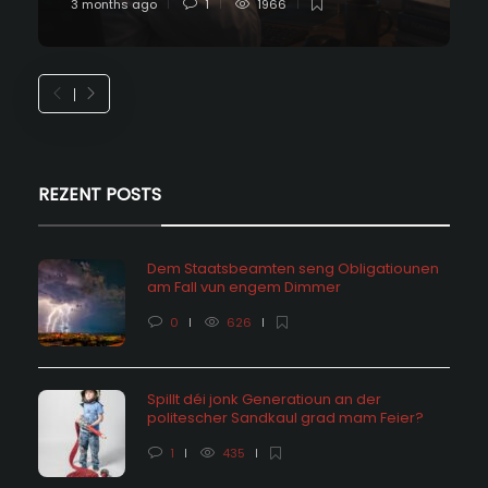
3 months ago
1
1966
REZENT POSTS
Dem Staatsbeamten seng Obligatiounen
am Fall vun engem Dimmer
0
626
Spillt déi jonk Generatioun an der
politescher Sandkaul grad mam Feier?
1
435