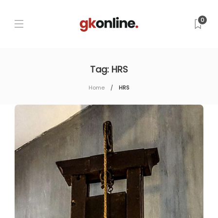
0
Tag:
HRS
Home
HRS