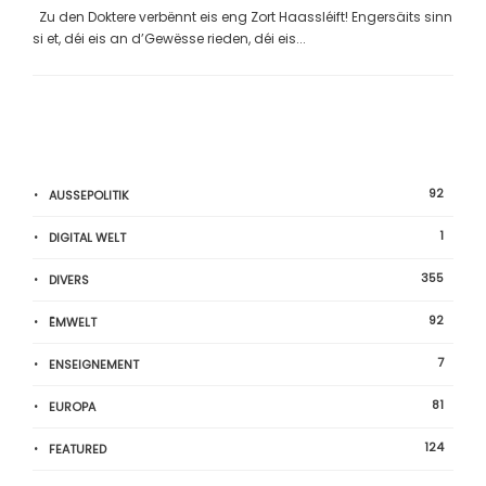
Zu den Doktere verbënnt eis eng Zort Haassléift! Engersäits sinn
si et, déi eis an d’Gewësse rieden, déi eis...
92
AUSSEPOLITIK
1
DIGITAL WELT
355
DIVERS
92
ËMWELT
7
ENSEIGNEMENT
81
EUROPA
124
FEATURED