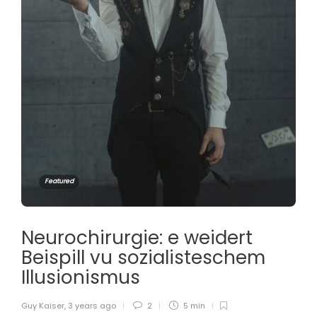
Featured
Neurochirurgie: e weidert
Beispill vu sozialisteschem
Illusionismus
Guy Kaiser
,
3 years ago
2
5 min