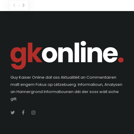
Guy Kaiser Online dat ass Aktualitéit an Commentairen
matt engem Fokus op Lëtzebuerg. Informatioun, Analysen
an Hannergrond Informatiounen déi der soss wäit siche
gitt.