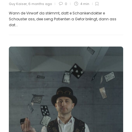
Guy Kaiser
,
6 months ago
0
4 min
Wann de Virworf da stëmmt, datt e Schankendokter e
Schouster ass, dee seng Patienten a Gefor bréngt, dann ass
dat...