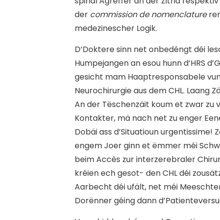
spinal Agrëffer an der Zitha respekti
der
commission de nomenclature
re
medezinescher Logik.
D’Doktere sinn net onbedéngt déi les
Humpejangen an esou hunn d’HRS d’
gesicht mam Haaptresponsabele vun
Neurochirurgie aus dem CHL. Laang Zä
An der Tëschenzäit koum et zwar zu 
Kontakter, mä nach net zu enger Een
Dobäi ass d’Situatioun urgentissime! 
engem Joer ginn et ëmmer méi Schw
beim Accès zur interzerebraler Chirurg
kréien ech gesot- den CHL déi zousät
Aarbecht déi ufält, net méi Meeschter
Dorënner géing dann d’Patienteversu