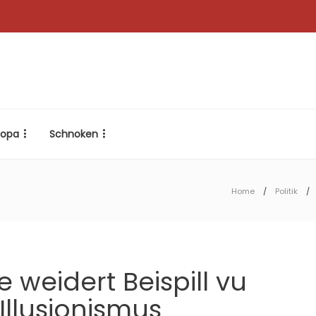
ropa
Schnoken
Home
Politik
e weidert Beispill vu
Illusionismus