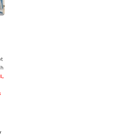
et
ch
L,
s
v