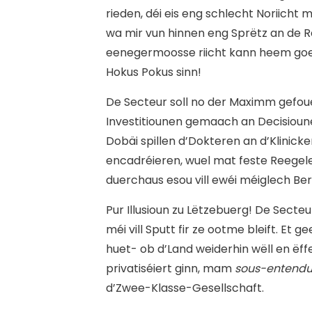
rieden, déi eis eng schlecht Noriicht m
wa mir vun hinnen eng Sprëtz an de 
eenegermoosse riicht kann heem goen
Hokus Pokus sinn!
De Secteur soll no der Maximm gefoue
Investitiounen gemaach an Decisioun
Dobäi spillen d’Dokteren an d’Klinick
encadréieren, wuel mat feste Reegel
duerchaus esou vill ewéi méiglech Ber
Pur Illusioun zu Lëtzebuerg! De Secte
méi vill Sputt fir ze ootme bleift. Et
huet- ob d’Land weiderhin wëll en ëf
privatiséiert ginn, mam
sous-entend
d’Zwee-Klasse-Gesellschaft.