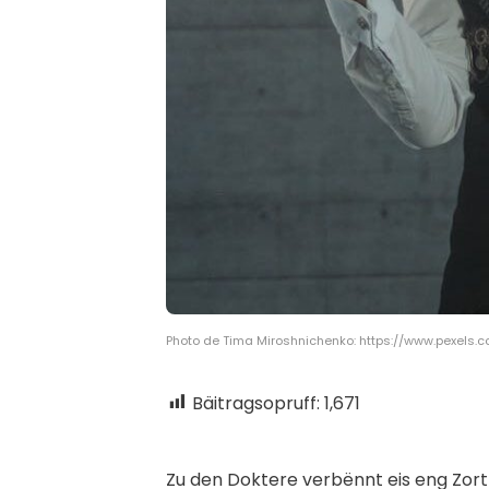
Photo de Tima Miroshnichenko: https://www.pexel
Bäitragsopruff:
1,671
Z
u den Doktere verbënnt eis eng Zort 