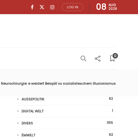
08
AUG
LOG IN
2026
0
Neurochirurgie: e weidert Beispill vu sozialisteschem Illusionismus
92
AUSSEPOLITIK
1
DIGITAL WELT
355
DIVERS
92
ËMWELT