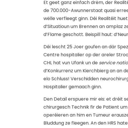
Et geet ganz einfach drëm, der Realit
de 700.000-Awunnerstaat quasi erree
wëlle verfleegt ginn. Déi Realitéit hu
d’Situatioun um Brennen an amplaz z
d’Flame geschott. Beispill haut: d’Neu
D
éi lescht 25 Joer goufen an där Spe
Centre hospitalier op der areler Str
CHL hat vun Ufank un de
service nati
d’Konkurrenz um Kierchbierg an an de
elo Schluss! Verschidden neurochiru
Hospitalier gemaach ginn.
Den Detail erspuere mir eis: et dréit 
chirurgesch Technik fir de Patient um
operéieren an him en Tumeur erausz
Bluddung ze fleegen. An den HRS hate