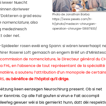
si iwwer Nuecht
hinnen doriwwer
Photo de Jonathan Borba:
d’Dokteren a grad esou
https://www.pexels.com/fr-
 nomenclature,
also
fr/photo/medecin-chirurgien-
ng medezinesch
operation-chirurgie-13697933/
t oder net.
-Spideeler rosen ewéi eng Spann: si wären iwwerhaapt n
 hirer Roserei Loft gemaach an engem Bréif un d’Ministes
 commission de nomenclature, le Directeur général du CH
a FHL, en l’absence de tout représentant de la spécialité
matière, a soutenu l’attribution d’un monopole de certain
RS,
au bénéfice de l’hôpital qu’il dirige.
ëtzung keen eenzegen Neurochirurg present. Ob si net
r Kenntnis. Op alle Fall goufen si virun e Fait accompli
ileefeg gewuer wéi si bis gemierkt hunn, datt déi respekti