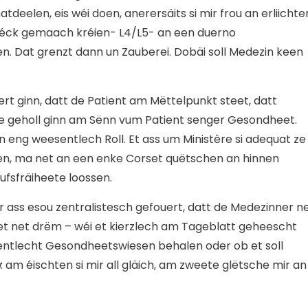
atdeelen, eis wéi doen, anerersäits si mir frou an erliichter
Réck gemaach kréien- L4/L5- an een duerno
. Dat grenzt dann un Zauberei. Dobäi soll Medezin keen
rt ginn, datt de Patient am Mëttelpunkt steet, datt
e geholl ginn am Sënn vum Patient senger Gesondheet.
en eng weesentlech Roll. Et ass um Ministère si adequat ze
en, ma net an een enke Corset quëtschen an hinnen
ufsfräiheete loossen.
ur ass esou zentralistesch gefouert, datt de Medezinner n
 geet net drëm – wéi et kierzlech am Tageblatt geheescht
fentlecht Gesondheetswiesen behalen oder ob et soll
u
: am éischten si mir all gläich, am zweete glëtsche mir an