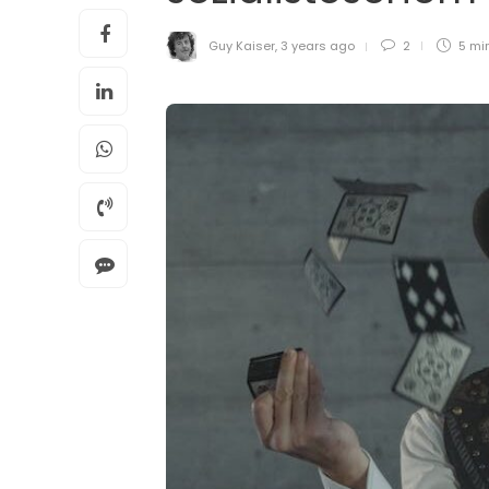
Guy Kaiser
,
3 years ago
2
5 mi