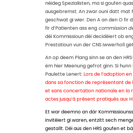
néideg Spezialisten, ma si goufen qua
ausgebremst. An zwar ouni datt mat 
geschwat gi wier. Den A an den O fir 
fir d’Patienten ass eng
commission de
déi Kommissioun déi decidéiert ob e
Prestatioun vun der CNS iwwerholl gët
An op deem Plang sinn se an den HRS
ëm hier Meenung gefrot ginn. Si hunn
Paulette Lenert:
Lors de l’adoption en
dans sa fonction de représentant de l
et sans concertation nationale en la 
actes jusqu’à présent pratiqués aux H
Et war deemno an där Kommissiounss
invitéiert gi waren, entzitt sech menge
gestallt. Déi aus den HRS goufen et bä