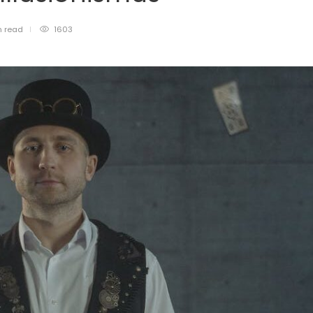
n
read
1603