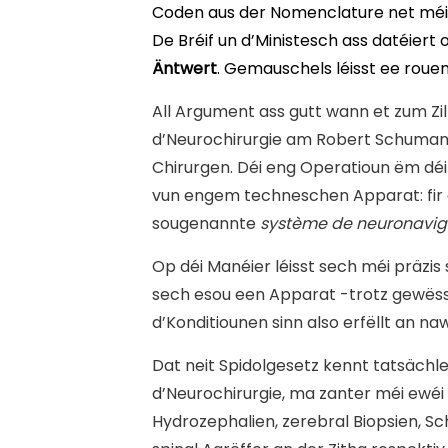
Coden aus der Nomenclature net méi 
De Bréif un d’Ministesch ass datéier
Äntwert
. Gemauschels léisst ee rouen!
A
ll Argument ass gutt wann et zum Zil
d’Neurochirurgie am Robert Schuman
Chirurgen. Déi eng Operatioun ëm dé
vun engem techneschen Apparat: fir 
sougenannte
système de neuronaviga
Op déi Manéier léisst sech méi präzis 
sech esou een Apparat -trotz gewëss
d’Konditiounen sinn also erfëllt an na
Dat neit Spidolgesetz kennt tatsächl
d’Neurochirurgie, ma zanter méi ewéi
Hydrozephalien, zerebral Biopsien, 