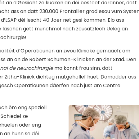
éit an d’Gesiicht ze kucken an déi besteet doranner, datt
cht ass an datt 230.000 Frontallier grad esou vum Syste
et d’LSAP déi lescht 40 Joer net gesi kommen. Elo ass
e läschen gëtt munchmol nach zousätzlech Ueleg an
rochirurgie!
zialitéit d’Operatiounen an zwou Klinicke gemaach: am
ooss an an de Robert Schuman-Klinicken an der Stad. Den
onal de neurochirurgie
ma konnt frou sinn, datt
r Zitha-Klinick dichteg matgehollef huet. Domadder ass
rgesch Operatiounen däerfen nach just am Centre
sech ëm eng speziell
 Schiedel ze
ehuelen oder eng
n an hunn se déi