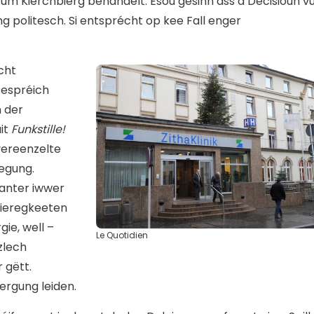
v um Kierchbierg behandelt. Esou gesinn ass d’Decisioun v
ng politesch. Si entsprécht op kee Fall enger
cht
Gespréich
 der
it
Funkstille!
vereenzelte
egung.
Zanter iwwer
ieregkeeten
ie, well –
Le Quotidien
zlech
 gëtt.
ergung leiden.