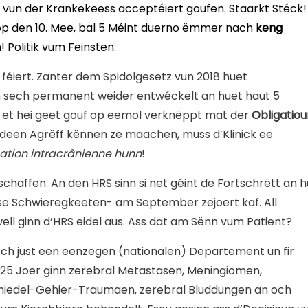
vun der Krankekeess acceptéiert goufen. Staarkt Stéck!
t op den 10. Mee, bal 5 Méint duerno ëmmer nach
keng
 Politik vum Feinsten.
 féiert. Zanter dem Spidolgesetz vun 2018 huet
 sech permanent weider entwéckelt an huet haut 5
i et hei geet gouf op eemol verknëppt mat der
Obligatiou
deen Agrëff kënnen ze maachen, muss d’Klinick ee
tion intracrânienne hunn
!
schaffen. An den HRS sinn si net géint de Fortschrëtt an h
e Schwieregkeeten- am September zejoert kaf. All
well ginn d’HRS eidel aus. Ass dat am Sënn vum Patient?
ech just een eenzegen (nationalen) Departement un fir
 25 Joer ginn zerebral Metastasen, Meningiomen,
Schiedel-Gehier-Traumaen, zerebral Bluddungen an och