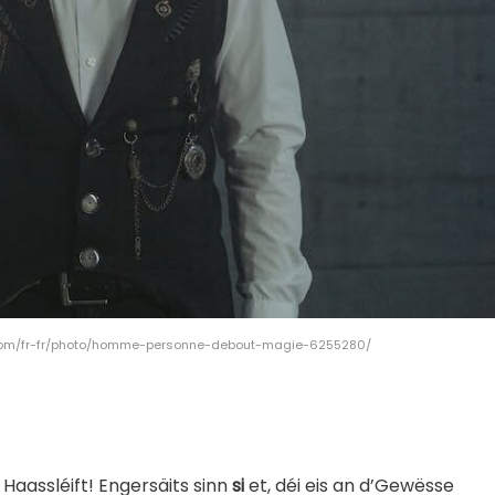
s.com/fr-fr/photo/homme-personne-debout-magie-6255280/
Haassléift! Engersäits sinn
si
et, déi eis an d’Gewësse