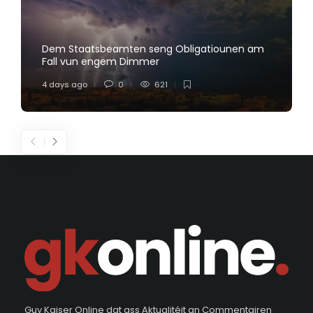
Dem Staatsbeamten seng Obligatiounen am
Fall vun engem Dimmer
4 days ago
0
621
Guy Kaiser Online dat ass Aktualitéit an Commentairen