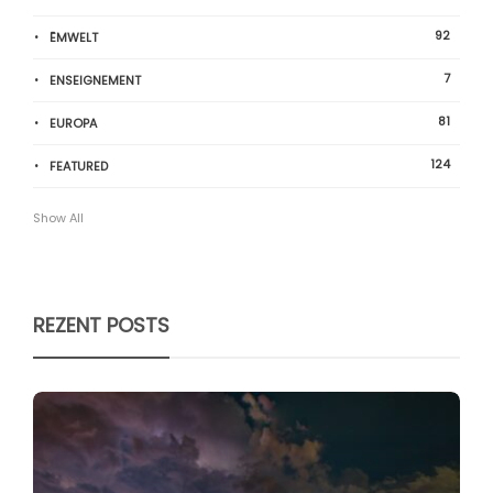
92
ËMWELT
7
ENSEIGNEMENT
81
EUROPA
124
FEATURED
Show All
REZENT POSTS