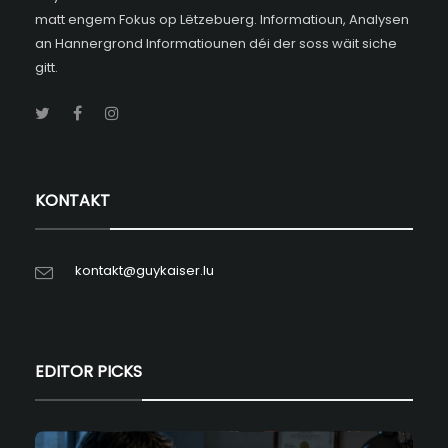
matt engem Fokus op Lëtzebuerg. Informatioun, Analysen
an Hannergrond Informatiounen déi der soss wäit siche
gitt.
KONTAKT
kontakt@guykaiser.lu
EDITOR PICKS