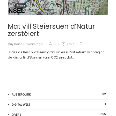
Ëmwelt
Mat vill Steiersuen d’Natur
zerstéiert
Guy Kaiser
,
3 years ago
3
1 min
Dass de Bësch, d’Beem grad an eiser Zäit extrem wichteg fir
de Klima, fir d’Bannen vum CO2 sinn, dat...
92
AUSSEPOLITIK
1
DIGITAL WELT
355
DIVERS