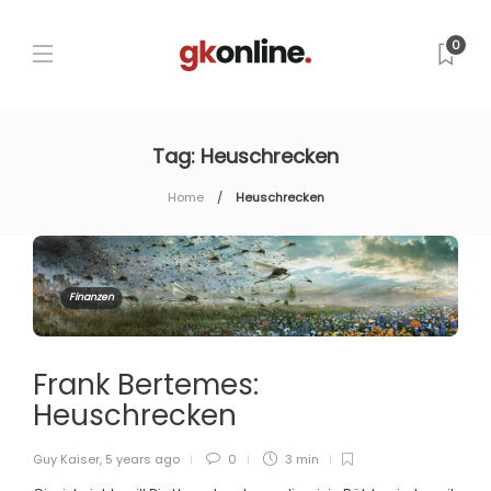
0
Tag:
Heuschrecken
Home
Heuschrecken
Finanzen
Frank Bertemes:
Heuschrecken
Guy Kaiser
,
5 years ago
0
3 min