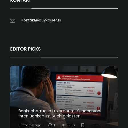
KONTAKT
kontakt@guykaiser.lu
EDITOR PICKS
Bankenbetrug in Luxemburg: Kunden von
ihren Banken im Stich gelassen
3 months ago
1
1956