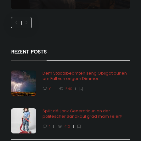
REZENT POSTS
Dem Staatsbeamten seng Obligatiounen
am Fall vun engem Dimmer
0
540
Spillt déi jonk Generatioun an der
politescher Sandkaul grad mam Feier?
1
410