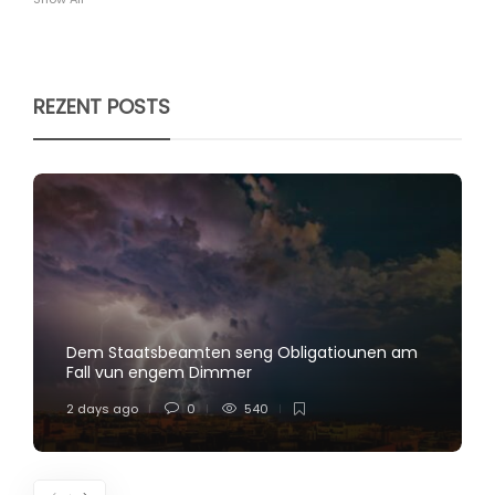
REZENT POSTS
Dem Staatsbeamten seng Obligatiounen am
Fall vun engem Dimmer
2 days ago
0
540