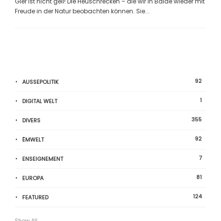
Gier ist nicht geil! Die Heuschrecken – die wir in Bälde wieder mit
Freude in der Natur beobachten können. Sie...
92
AUSSEPOLITIK
1
DIGITAL WELT
355
DIVERS
92
ËMWELT
7
ENSEIGNEMENT
81
EUROPA
124
FEATURED
Show All