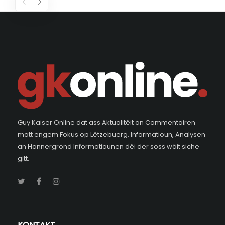
Guy Kaiser Online dat ass Aktualitéit an Commentairen
matt engem Fokus op Lëtzebuerg. Informatioun, Analysen
an Hannergrond Informatiounen déi der soss wäit siche
gitt.