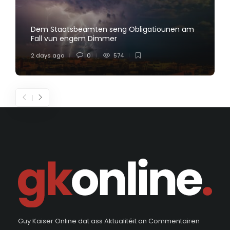
Dem Staatsbeamten seng Obligatiounen am
Fall vun engem Dimmer
2 days ago
0
574
Guy Kaiser Online dat ass Aktualitéit an Commentairen