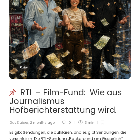
Kultur
RTL – Film-Fund: Wie aus
Journalismus
Hofberichterstattung wird.
Guy Kaiser
,
2 months ago
0
3 min
Es gibt Sendungen, die aufklären. Und es gibt Sendungen, die
verschleiern. Die RTL-Sendung „Background am Gespréich“