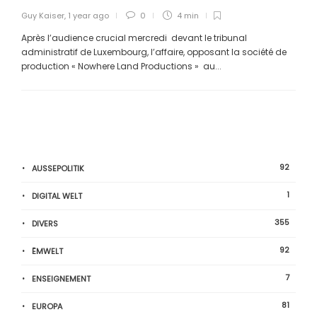
Guy Kaiser
,
1 year ago
0
4 min
Après l’audience crucial mercredi devant le tribunal
administratif de Luxembourg, l’affaire, opposant la société de
production « Nowhere Land Productions » au...
92
AUSSEPOLITIK
1
DIGITAL WELT
355
DIVERS
92
ËMWELT
7
ENSEIGNEMENT
81
EUROPA