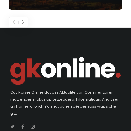
Guy Kaiser Online dat ass Aktualitéit an Commentairen
matt engem Fokus op Lëtzebuerg. Informatioun, Analysen
an Hannergrond Informatiounen déi der soss wäit siche
gitt.