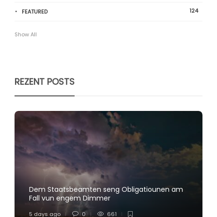
124
FEATURED
Show All
REZENT POSTS
Dem Staatsbeamten seng Obligatiounen am
Fall vun engem Dimmer
5 days ago
0
661