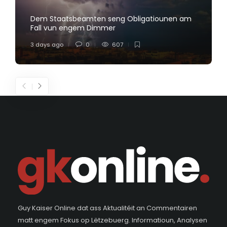
Dem Staatsbeamten seng Obligatiounen am
Fall vun engem Dimmer
3 days ago
0
607
Guy Kaiser Online dat ass Aktualitéit an Commentairen
matt engem Fokus op Lëtzebuerg. Informatioun, Analysen