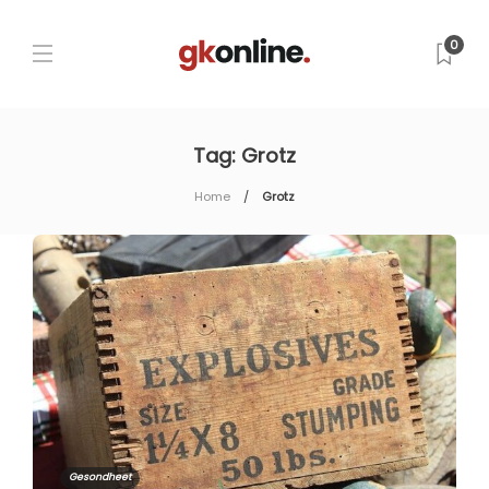
0
Tag:
Grotz
Home
Grotz
Gesondheet