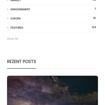
ËMWELT
7
ENSEIGNEMENT
81
EUROPA
124
FEATURED
Show All
REZENT POSTS