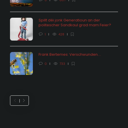
0
607
Spillt déi jonk Generatioun an der
politescher Sandkaul grad mam Feier?
1
428
Frank Bertemes: Verschwunden….
0
733