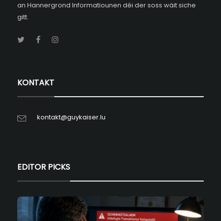
an Hannergrond Informatiounen déi der soss wäit siche
gitt.
KONTAKT
kontakt@guykaiser.lu
EDITOR PICKS