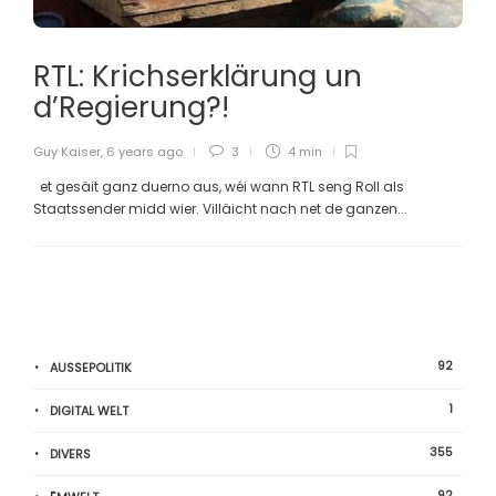
RTL: Krichserklärung un
d’Regierung?!
Guy Kaiser
,
6 years ago
3
4 min
et gesäit ganz duerno aus, wéi wann RTL seng Roll als
Staatssender midd wier. Villäicht nach net de ganzen...
92
AUSSEPOLITIK
1
DIGITAL WELT
355
DIVERS
92