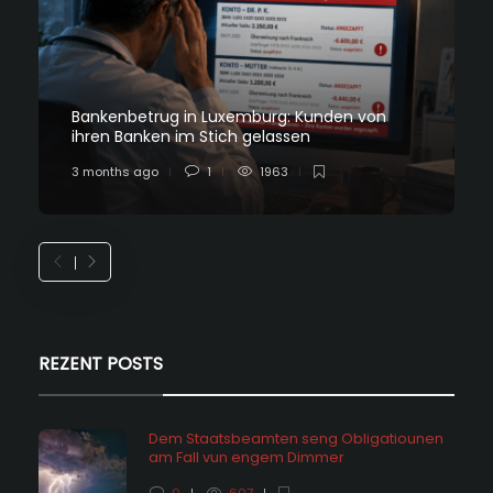
Bankenbetrug in Luxemburg: Kunden von
ihren Banken im Stich gelassen
3 months ago
1
1963
REZENT POSTS
Dem Staatsbeamten seng Obligatiounen
am Fall vun engem Dimmer