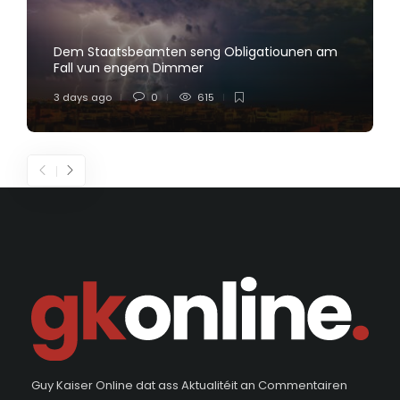
Dem Staatsbeamten seng Obligatiounen am
Fall vun engem Dimmer
3 days ago
0
615
Guy Kaiser Online dat ass Aktualitéit an Commentairen