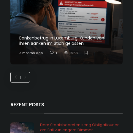
Bankenbetrug in Luxemburg: Kunden von
ihren Banken im Stich gelassen
3 months ago
1
1963
REZENT POSTS
Dem Staatsbeamten seng Obligatiounen
am Fall vun engem Dimmer