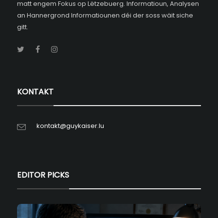
matt engem Fokus op Lëtzebuerg. Informatioun, Analysen
an Hannergrond Informatiounen déi der soss wäit siche
gitt.
KONTAKT
kontakt@guykaiser.lu
EDITOR PICKS