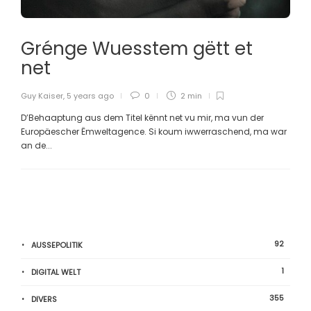
Grénge Wuesstem gëtt et
net
Guy Kaiser
,
5 years ago
0
2 min
D’Behaaptung aus dem Titel kënnt net vu mir, ma vun der
Europäescher Ëmweltagence. Si koum iwwerraschend, ma war
an de...
92
AUSSEPOLITIK
1
DIGITAL WELT
355
DIVERS