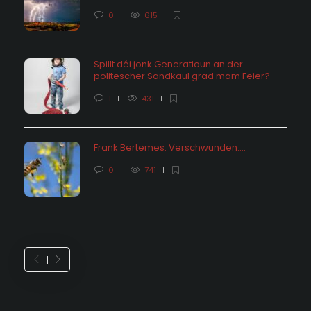
0
615
Spillt déi jonk Generatioun an der
politescher Sandkaul grad mam Feier?
1
431
Frank Bertemes: Verschwunden….
0
741