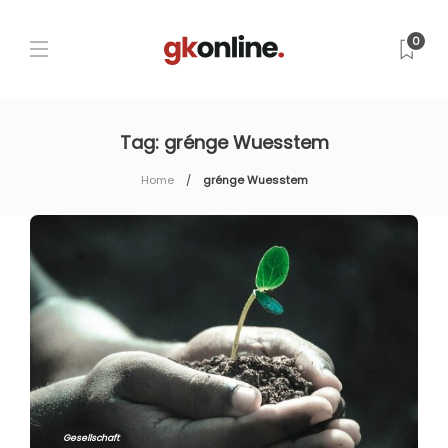
0
Tag:
grénge Wuesstem
Home
grénge Wuesstem
Gesellschaft