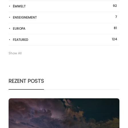
92
ËMWELT
7
ENSEIGNEMENT
81
EUROPA
124
FEATURED
Show All
REZENT POSTS