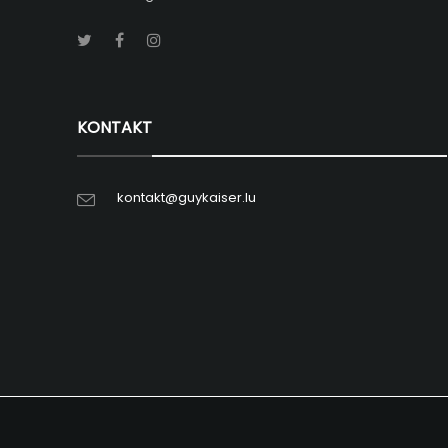
KONTAKT
kontakt@guykaiser.lu