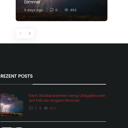
Dimmer
Feier
5 days ago
0
653
1 week
REZENT POSTS
Dem Staatsbeamten seng Obligatiounen
am Fall vun engem Dimmer
0
653