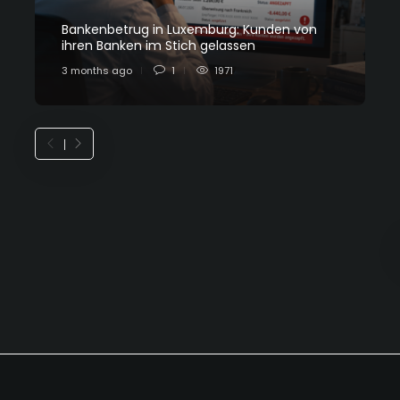
Bankenbetrug in Luxemburg: Kunden von
C
ihren Banken im Stich gelassen
L
3 months ago
1
1971
7