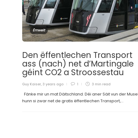
Ëmwelt
Den ëffentlechen Transport
ass (nach) net d’Martingale
géint CO2 a Stroossestau
Guy Kaiser
,
3 years ago
1
3 min
read
Fänke mir un mat Däitschland. Déi aner Säit vun der Muse
hunn si zwar net de gratis ëffentlechen Transport,...