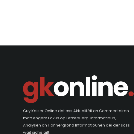
Guy Kaiser Online dat ass Aktualitéit an Commentairen
matt engem Fokus op Lëtzebuerg. Informatioun,
Analysen an Hannergrond Informatiounen déi der soss
wäit siche gitt.