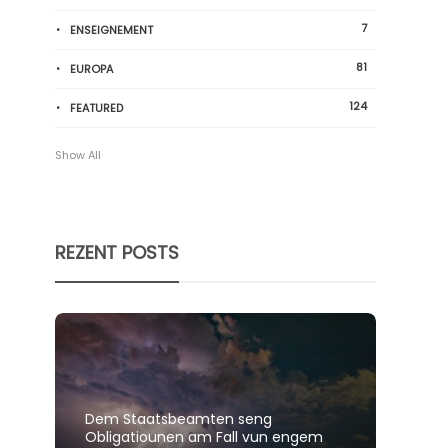
7
ENSEIGNEMENT
81
EUROPA
124
FEATURED
Show All
REZENT POSTS
Dem Staatsbeamten seng
Spillt
Obligatiounen am Fall vun engem
polit