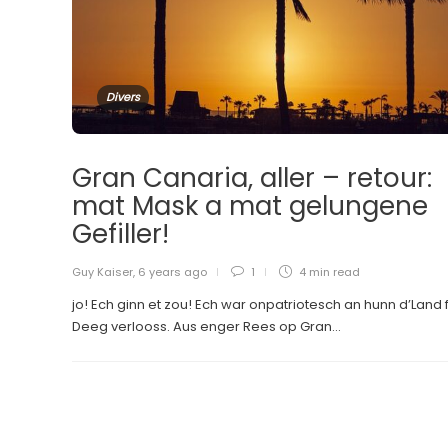
Divers
Gran Canaria, aller – retour:
mat Mask a mat gelungene
Gefiller!
Guy Kaiser
,
6 years ago
1
4 min
read
jo! Ech ginn et zou! Ech war onpatriotesch an hunn d’Land fi
Deeg verlooss. Aus enger Rees op Gran...