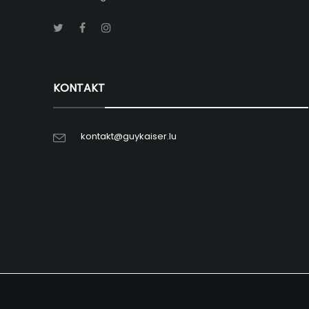
KONTAKT
kontakt@guykaiser.lu