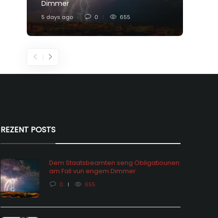
Dimmer
Feier
5 days ago
0
655
1 week
REZENT POSTS
Dem Staatsbeamten seng Obligatiounen
am Fall vun engem Dimmer
0
655