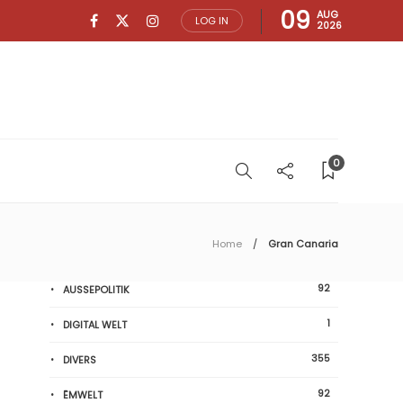
09
AUG
LOG IN
2026
0
Home
Gran Canaria
92
AUSSEPOLITIK
1
DIGITAL WELT
355
DIVERS
92
ËMWELT