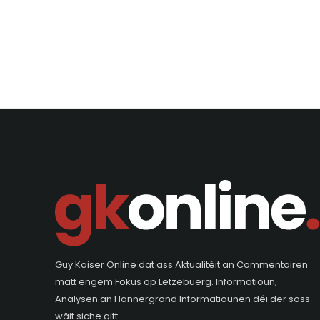
Guy Kaiser Online dat ass Aktualitéit an Commentairen
matt engem Fokus op Lëtzebuerg. Informatioun,
Analysen an Hannergrond Informatiounen déi der soss
wäit siche gitt.