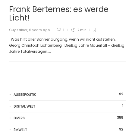
Frank Bertemes: es werde
Licht!
Guy Kaiser
,
6 years ago
1
7 min
Was hilft aller Sonnenaufgang, wenn wir nicht aufstehen.
Georg Christoph Lichtenberg Dreißig Jahre Mauerfall – dreißig
Jahre Totalversagen....
92
AUSSEPOLITIK
1
DIGITAL WELT
355
DIVERS
92
ËMWELT