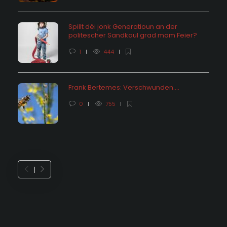
Spillt déi jonk Generatioun an der
politescher Sandkaul grad mam Feier?
1
444
Frank Bertemes: Verschwunden….
0
755