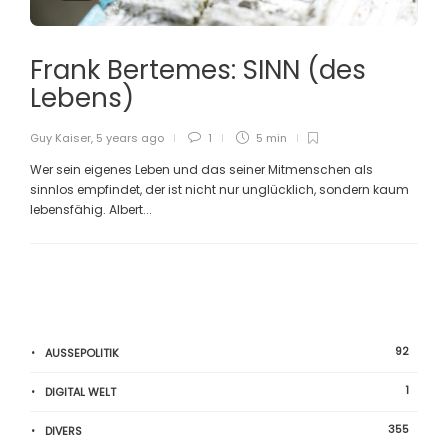
Frank Bertemes: SINN (des
Lebens)
Guy Kaiser
,
5 years ago
1
5 min
Wer sein eigenes Leben und das seiner Mitmenschen als
sinnlos empfindet, der ist nicht nur unglücklich, sondern kaum
lebensfähig. Albert...
92
AUSSEPOLITIK
1
DIGITAL WELT
355
DIVERS