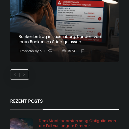
Bankenbetrug in Luxemburg: Kunden von
ihren Banken im Stich gelassen
3 months ago
1
1974
REZENT POSTS
Dem Staatsbeamten seng Obligatiounen
am Fall vun engem Dimmer