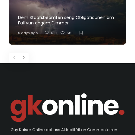
Dem Staatsbeamten seng Obligatiounen am
Fall vun engem Dimmer
5 days ago
0
661
Guy Kaiser Online dat ass Aktualitéit an Commentairen