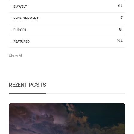
92
ËMWELT
7
ENSEIGNEMENT
81
EUROPA
124
FEATURED
Show All
REZENT POSTS