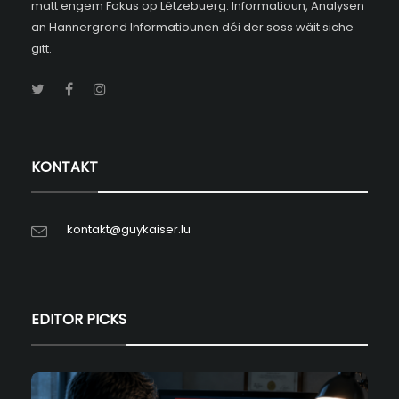
matt engem Fokus op Lëtzebuerg. Informatioun, Analysen
an Hannergrond Informatiounen déi der soss wäit siche
gitt.
KONTAKT
kontakt@guykaiser.lu
EDITOR PICKS