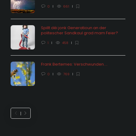
0
661
Spillt déi jonk Generatioun an der
politescher Sandkaul grad mam Feier?
1
458
Frank Bertemes: Verschwunden….
0
769