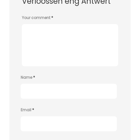
Verloossen eng Äntwert
Your comment
*
Name
*
Email
*