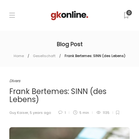
0
Blog Post
Home
Gesellschaft
Frank Bertemes: SINN (des Lebens)
Divers
Frank Bertemes: SINN (des
Lebens)
Guy Kaiser
,
5 years ago
1
5 min
1135