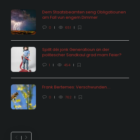
Dem Staatsbeamten seng Obligatiounen
am Fall vun engem Dimmer
0
651
Spillt déi jonk Generatioun an der
politescher Sandkaul grad mam Feier?
1
454
Frank Bertemes: Verschwunden….
0
762