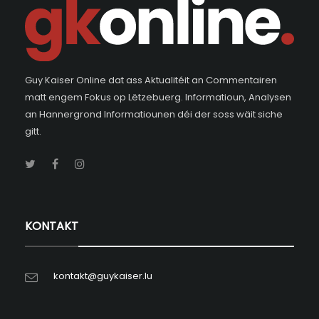
Guy Kaiser Online dat ass Aktualitéit an Commentairen
matt engem Fokus op Lëtzebuerg. Informatioun, Analysen
an Hannergrond Informatiounen déi der soss wäit siche
gitt.
KONTAKT
kontakt@guykaiser.lu