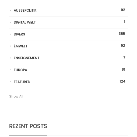
92
AUSSEPOLITIK
1
DIGITAL WELT
355
DIVERS
92
ËMWELT
7
ENSEIGNEMENT
81
EUROPA
124
FEATURED
Show All
REZENT POSTS