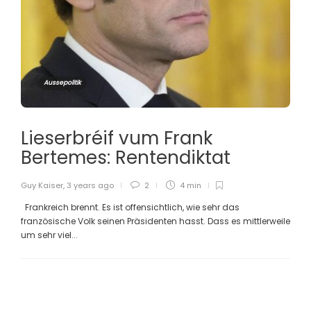
Aussepolitik
Lieserbréif vum Frank
Bertemes: Rentendiktat
Guy Kaiser
,
3 years ago
2
4 min
Frankreich brennt. Es ist offensichtlich, wie sehr das
französische Volk seinen Präsidenten hasst. Dass es mittlerweile
um sehr viel...