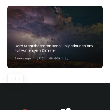
Dem Staatsbeamten seng Obligatiounen am
Fall vun engem Dimmer
3 days ago
0
609