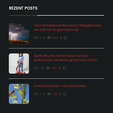
REZENT POSTS
Dem Staatsbeamten seng Obligatiounen
am Fall vun engem Dimmer
0
609
Spillt déi jonk Generatioun an der
politescher Sandkaul grad mam Feier?
1
430
Frank Bertemes: Verschwunden….
0
733