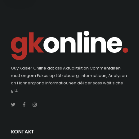
Guy Kaiser Online dat ass Aktualitéit an Commentairen
matt engem Fokus op Lëtzebuerg. Informatioun, Analysen
an Hannergrond Informatiounen déi der soss wäit siche
gitt.
KONTAKT