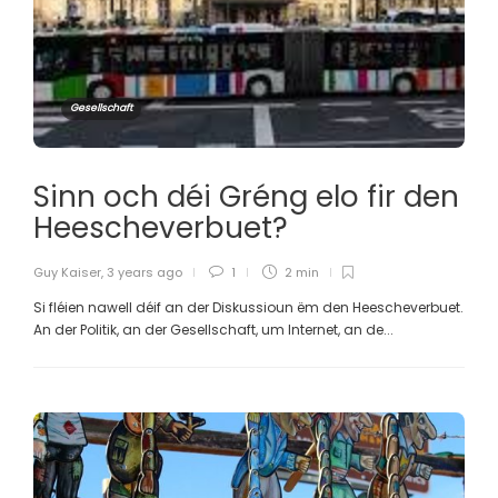
Gesellschaft
Sinn och déi Gréng elo fir den
Heescheverbuet?
Guy Kaiser
,
3 years ago
1
2 min
Si fléien nawell déif an der Diskussioun ëm den Heescheverbuet.
An der Politik, an der Gesellschaft, um Internet, an de...