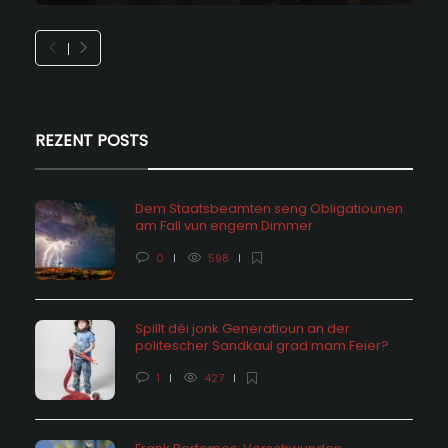
REZENT POSTS
Dem Staatsbeamten seng Obligatiounen
am Fall vun engem Dimmer
0
598
Spillt déi jonk Generatioun an der
politescher Sandkaul grad mam Feier?
1
427