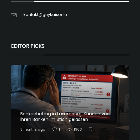
kontakt@guykaiser.lu
EDITOR PICKS
Bankenbetrug in Luxemburg: Kunden von
ihren Banken im Stich gelassen
3 months ago
1
1963