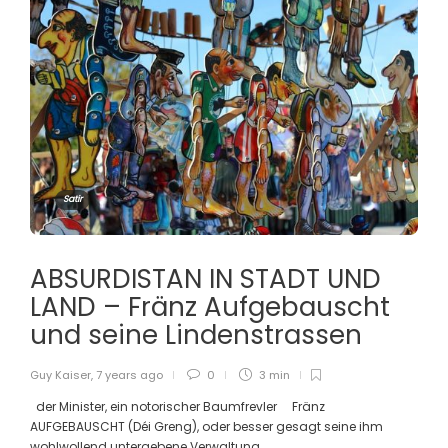
Satir
ABSURDISTAN IN STADT UND
LAND – Fränz Aufgebauscht
und seine Lindenstrassen
Guy Kaiser
,
7 years ago
0
3 min
der Minister, ein notorischer Baumfrevler Fränz
AUFGEBAUSCHT (Déi Greng), oder besser gesagt seine ihm
wohlwollend untergebene Verwaltung...