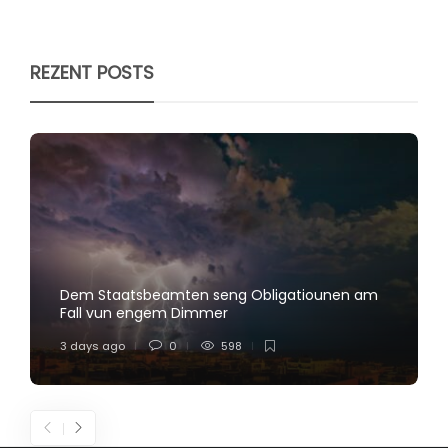
REZENT POSTS
Dem Staatsbeamten seng Obligatiounen am
Fall vun engem Dimmer
3 days ago
0
598