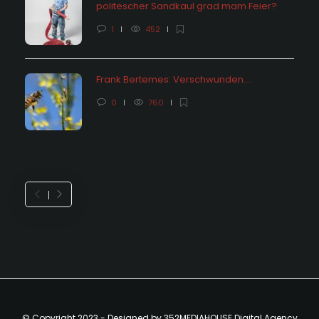
politescher Sandkaul grad mam Feier?
1
452
Frank Bertemes: Verschwunden….
0
760
© Copyright 2023 - Designed by 352MEDIAHOUSE Digital Agency