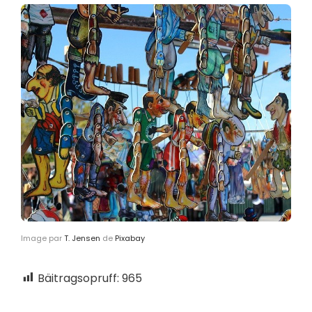
Image par
T. Jensen
de
Pixabay
Bäitragsopruff:
965