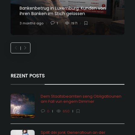
Bankenbetrug in Luxemburg: Kunden von
ihren Banken im Stich gelassen
3 months ago
1
1971
REZENT POSTS
Dem Staatsbeamten seng Obligatiounen
am Fall vun engem Dimmer
0
650
Spillt déi jonk Generatioun an der