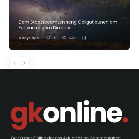
Dem Staatsbeamten seng Obligatiounen am
Fall vun engem Dimmer
4 days ago
0
643
Guy Kaiser Online dat ass Aktualitéit an Commentairen