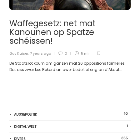
Waffegesetz: net mat
Kanounen op Spatze
schéissen!
Guy Kaiser
,
7 years ago
0
5 min
De Staatsrot koum am ganzen mat 26 oppositions formelles!
Dat ass zwar kee Rekord an awer bedeit et eng an d’Akaul...
92
AUSSEPOLITIK
1
DIGITAL WELT
355
DIVERS