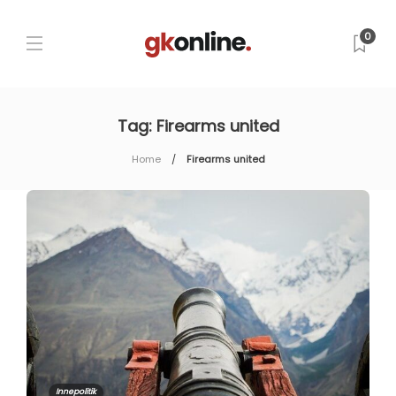
0
Tag:
Firearms united
Home
Firearms united
Innepolitik