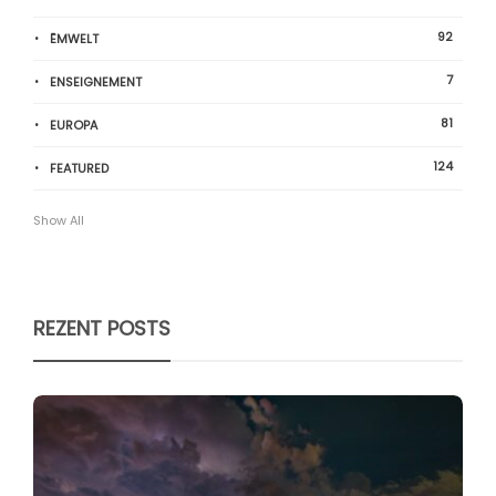
92
ËMWELT
7
ENSEIGNEMENT
81
EUROPA
124
FEATURED
Show All
REZENT POSTS