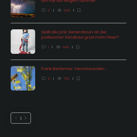
am Fall vun engem Dimmer
0
643
Spillt déi jonk Generatioun an der
politescher Sandkaul grad mam Feier?
1
446
Frank Bertemes: Verschwunden….
0
755