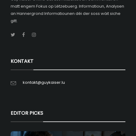
matt engem Fokus op Lëtzebuerg. Informatioun, Analysen
an Hannergrond Informatiounen déi der soss wäit siche
gitt.
KONTAKT
kontakt@guykaiser.lu
EDITOR PICKS