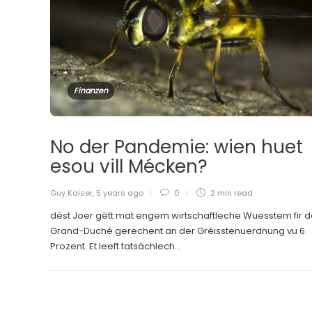
Finanzen
No der Pandemie: wien huet
esou vill Mécken?
Guy Kaiser
,
5 years ago
0
2 min
read
dëst Joer gëtt mat engem wirtschaftleche Wuesstem fir 
Grand-Duché gerechent an der Gréisstenuerdnung vu 6
Prozent. Et leeft tatsächlech...