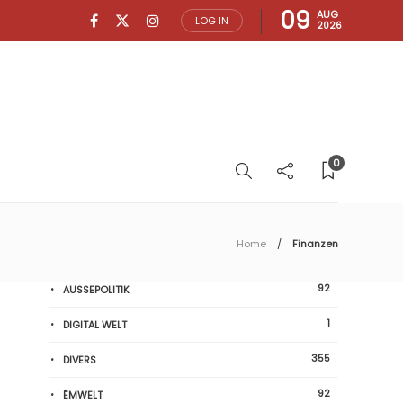
09
AUG
LOG IN
2026
0
Home
Finanzen
92
AUSSEPOLITIK
1
DIGITAL WELT
355
DIVERS
92
ËMWELT