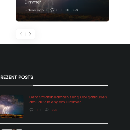
Dimmer
Feier
5 days ago
0
656
1 week
REZENT POSTS
Dem Staatsbeamten seng Obligatiounen
am Fall vun engem Dimmer
0
656