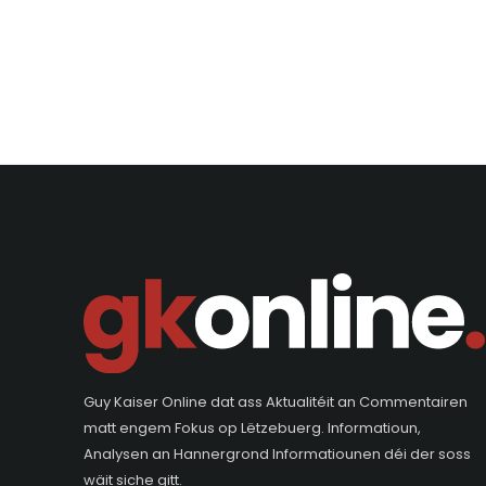
Guy Kaiser Online dat ass Aktualitéit an Commentairen
matt engem Fokus op Lëtzebuerg. Informatioun,
Analysen an Hannergrond Informatiounen déi der soss
wäit siche gitt.