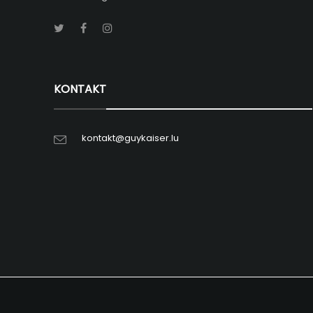
KONTAKT
kontakt@guykaiser.lu