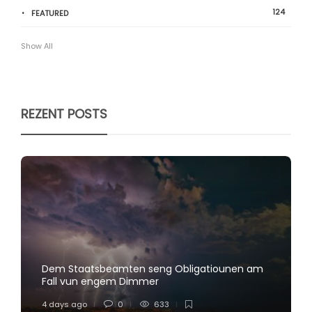
124
FEATURED
Show All
REZENT POSTS
Dem Staatsbeamten seng Obligatiounen am
Fall vun engem Dimmer
4 days ago
0
633