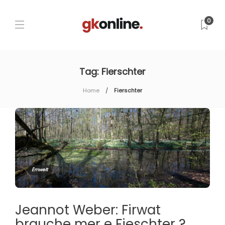
0
Tag:
Fierschter
Home
Fierschter
Ëmwelt
Jeannot Weber: Firwat
brauche mer e Fieschter ?