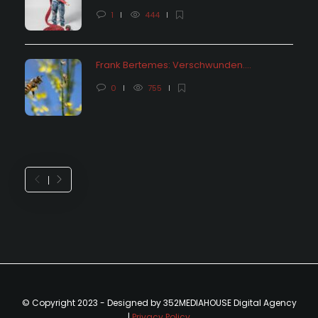
1
444
Frank Bertemes: Verschwunden….
0
755
© Copyright 2023 - Designed by 352MEDIAHOUSE Digital Agency
|
Privacy Policy