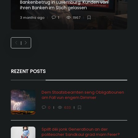
Bankenbetrug in Luxemburg: Kunden von
ihren Banken im Stich gelassen
3 months ago
1
1967
REZENT POSTS
Dem Staatsbeamten seng Obligatiounen
am Fall vun engem Dimmer
0
633
Spillt déi jonk Generatioun an der
politescher Sandkaul grad mam Feier?