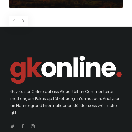
Guy Kaiser Online dat ass Aktualitéit an Commentairen
matt engem Fokus op Lëtzebuerg. Informatioun, Analysen
an Hannergrond Informatiounen déi der soss wäit siche
gitt.