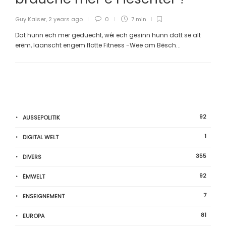
Guy Kaiser
,
2 years ago
0
7 min
Dat hunn ech mer geduecht, wéi ech gesinn hunn datt se alt
erëm, laanscht engem flotte Fitness -Wee am Bësch...
92
AUSSEPOLITIK
1
DIGITAL WELT
355
DIVERS
92
ËMWELT
7
ENSEIGNEMENT
81
EUROPA