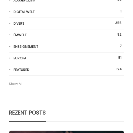
AUSSEPOLITIK
1
DIGITAL WELT
355
DIVERS
92
ËMWELT
7
ENSEIGNEMENT
81
EUROPA
124
FEATURED
Show All
REZENT POSTS