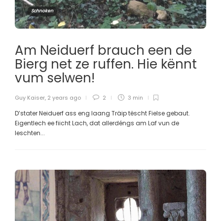
Schnoken
Am Neiduerf brauch een de
Bierg net ze ruffen. Hie kënnt
vum selwen!
Guy Kaiser
,
2 years ago
2
3 min
D’stater Neiduerf ass eng laang Träip tëscht Fielse gebaut.
Eigentlech ee fiicht Lach, dat allerdéngs am Laf vun de
leschten...