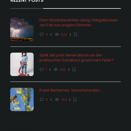
REZENT POSTS
Dem Staatsbeamten seng Obligatiounen
am Fall vun engem Dimmer
0
632
Spillt déi jonk Generatioun an der
politescher Sandkaul grad mam Feier?
1
442
Frank Bertemes: Verschwunden….
0
754