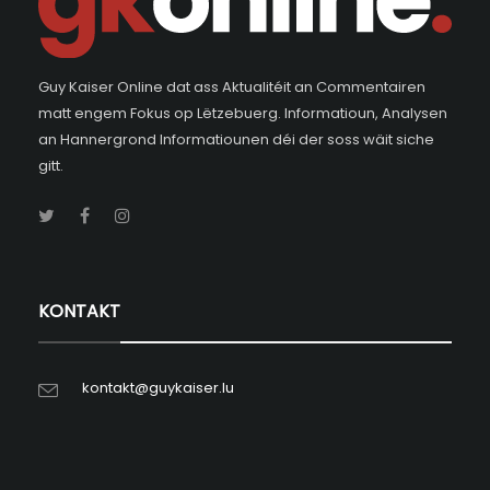
Guy Kaiser Online dat ass Aktualitéit an Commentairen
matt engem Fokus op Lëtzebuerg. Informatioun, Analysen
an Hannergrond Informatiounen déi der soss wäit siche
gitt.
KONTAKT
kontakt@guykaiser.lu