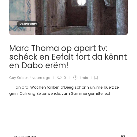
Gesellschaft
Marc Thoma op apart tv:
schéck en Eefalt fort da kënnt
en Dabo erëm!
Guy Kaiser
,
4 years ago
0
1 min
an dräi Wochen fänken d’Deeg schonn un, méi kuerz ze
ginn! Och eng Zeitenwende, vum Summer gemitterlech...
92