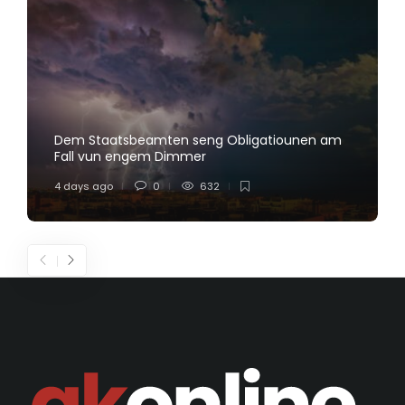
Dem Staatsbeamten seng Obligatiounen am
Fall vun engem Dimmer
4 days ago
0
632