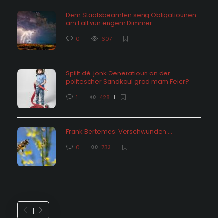
Dem Staatsbeamten seng Obligatiounen
am Fall vun engem Dimmer
0
607
Spillt déi jonk Generatioun an der
politescher Sandkaul grad mam Feier?
1
428
Frank Bertemes: Verschwunden….
0
733