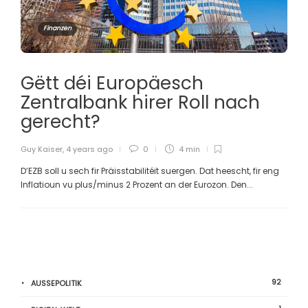
Finanzen
Gëtt déi Europäesch
Zentralbank hirer Roll nach
gerecht?
Guy Kaiser
,
4 years ago
0
4 min
D’EZB soll u sech fir Präisstabilitéit suergen. Dat heescht, fir eng
Inflatioun vu plus/minus 2 Prozent an der Eurozon. Den...
92
AUSSEPOLITIK