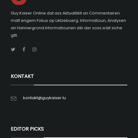
Guy Kaiser Online dat ass Aktualitéit an Commentairen
matt engem Fokus op Lëtzebuerg. Informatioun, Analysen
an Hannergrond Informatiounen déi der soss wäit siche
gitt.
KONTAKT
kontakt@guykaiser.lu
EDITOR PICKS