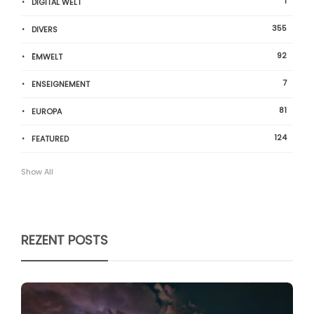
1
DIGITAL WELT
355
DIVERS
92
ËMWELT
7
ENSEIGNEMENT
81
EUROPA
124
FEATURED
Show All
REZENT POSTS