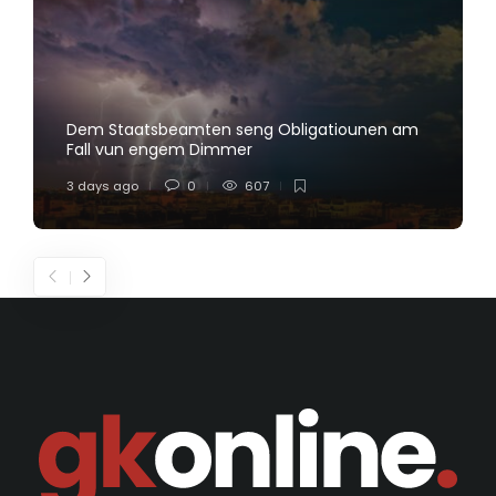
Dem Staatsbeamten seng Obligatiounen am
Fall vun engem Dimmer
3 days ago
0
607