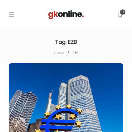
0
Tag:
EZB
Home
EZB