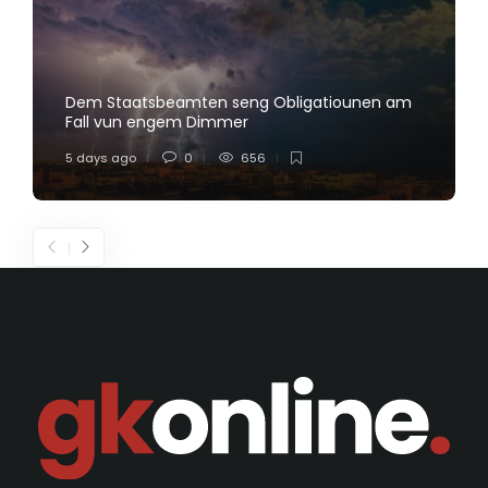
Dem Staatsbeamten seng Obligatiounen am
Fall vun engem Dimmer
5 days ago
0
656