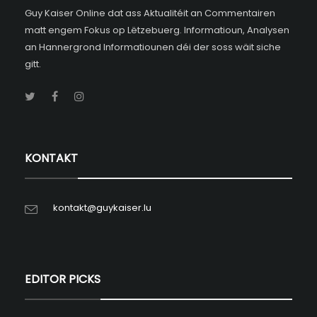
Guy Kaiser Online dat ass Aktualitéit an Commentairen
matt engem Fokus op Lëtzebuerg. Informatioun, Analysen
an Hannergrond Informatiounen déi der soss wäit siche
gitt.
KONTAKT
kontakt@guykaiser.lu
EDITOR PICKS