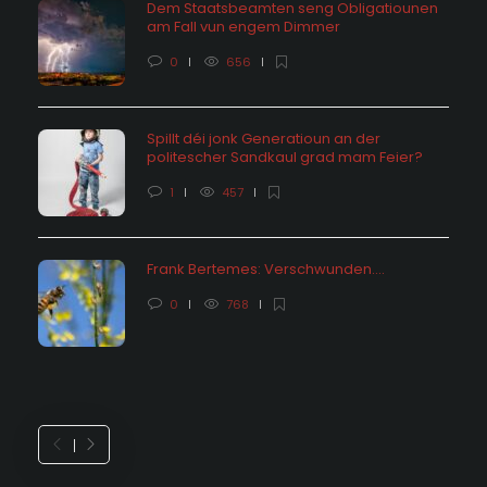
Dem Staatsbeamten seng Obligatiounen
am Fall vun engem Dimmer
0
656
Spillt déi jonk Generatioun an der
politescher Sandkaul grad mam Feier?
1
457
Frank Bertemes: Verschwunden….
0
768