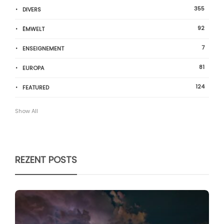
355
DIVERS
92
ËMWELT
7
ENSEIGNEMENT
81
EUROPA
124
FEATURED
Show All
REZENT POSTS