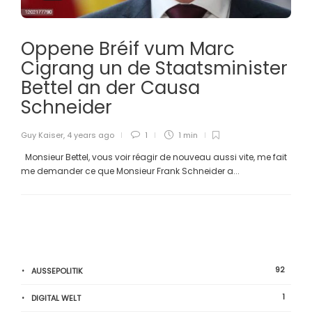
Oppene Bréif vum Marc
Cigrang un de Staatsminister
Bettel an der Causa
Schneider
Guy Kaiser
,
4 years ago
1
1 min
Monsieur Bettel, vous voir réagir de nouveau aussi vite, me fait
me demander ce que Monsieur Frank Schneider a...
92
AUSSEPOLITIK
1
DIGITAL WELT