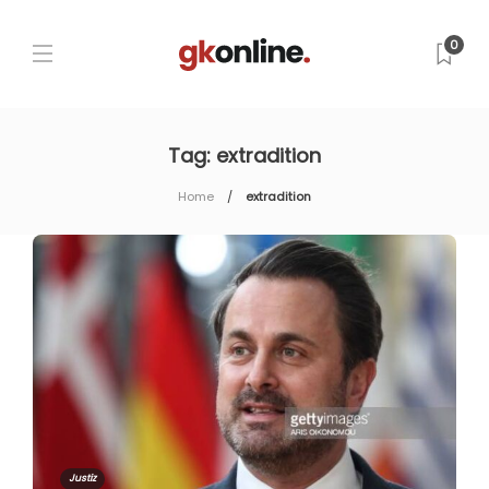
0
Tag:
extradition
Home
extradition
Justiz