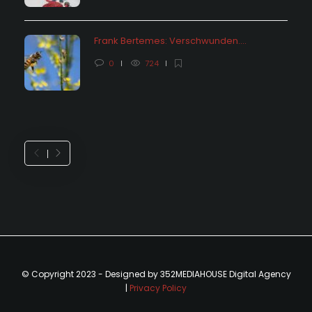
Frank Bertemes: Verschwunden….
0
724
© Copyright 2023 - Designed by 352MEDIAHOUSE Digital Agency
|
Privacy Policy