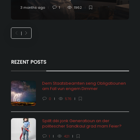
3 months ago
1
1962
REZENT POSTS
Dem Staatsbeamten seng Obligatiounen
am Fall vun engem Dimmer
0
576
Spillt déi jonk Generatioun an der
politescher Sandkaul grad mam Feier?
1
421