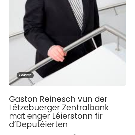
Finanzen
Gaston Reinesch vun der
Lëtzebuerger Zentralbank
mat enger Léierstonn fir
d’Deputéierten