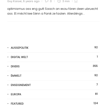
Guy Kaiser
,
6 years ago
0
3 min
optimismus ass eng gutt Saach an esou fären deen ubruecht
ass. Et mécht kee Sënn a Panik ze faalen. Allerdéngs...
92
AUSSEPOLITIK
1
DIGITAL WELT
355
DIVERS
92
ËMWELT
7
ENSEIGNEMENT
81
EUROPA
124
FEATURED