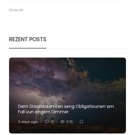
Show All
REZENT POSTS
Dem Staatsbeamten seng Obligatiounen am
Fall vun engem Dimmer
3 days ago
0
576