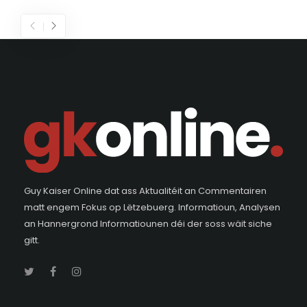
Guy Kaiser Online dat ass Aktualitéit an Commentairen
matt engem Fokus op Lëtzebuerg. Informatioun, Analysen
an Hannergrond Informatiounen déi der soss wäit siche
gitt.