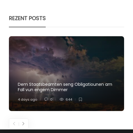
REZENT POSTS
Dem Staatsbeamten seng Obligatiounen am
Fall vun engem Dimmer
4 days ago
0
644