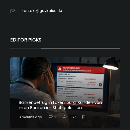
kontakt@guykaiser.lu
EDITOR PICKS
Bankenbetrug in Luxemburg: Kunden von
ihren Banken im Stich gelassen
3 months ago
1
1967