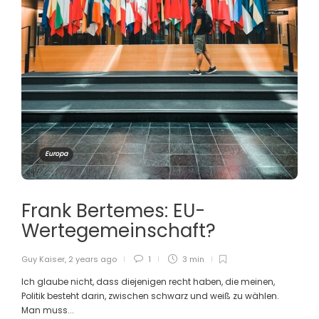
Europa
Frank Bertemes: EU-
Wertegemeinschaft?
Guy Kaiser
,
2 years ago
1
3 min
Ich glaube nicht, dass diejenigen recht haben, die meinen,
Politik besteht darin, zwischen schwarz und weiß zu wählen.
Man muss...