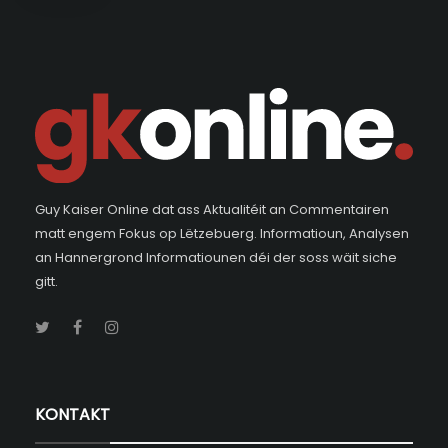
Guy Kaiser Online dat ass Aktualitéit an Commentairen
matt engem Fokus op Lëtzebuerg. Informatioun, Analysen
an Hannergrond Informatiounen déi der soss wäit siche
gitt.
KONTAKT