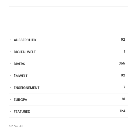
92
AUSSEPOLITIK
1
DIGITAL WELT
355
DIVERS
92
ËMWELT
7
ENSEIGNEMENT
81
EUROPA
124
FEATURED
Show All