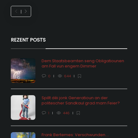
REZENT POSTS
Dem Staatsbeamten seng Obligatiounen
am Fall vun engem Dimmer
0
644
Spillt déi jonk Generatioun an der
politescher Sandkaul grad mam Feier?
1
446
Frank Bertemes: Verschwunden….