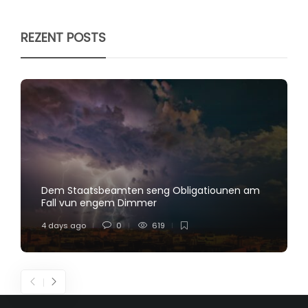
REZENT POSTS
Dem Staatsbeamten seng Obligatiounen am
Fall vun engem Dimmer
4 days ago
0
619