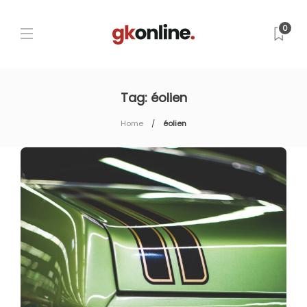
0
Tag:
éolien
Home
éolien