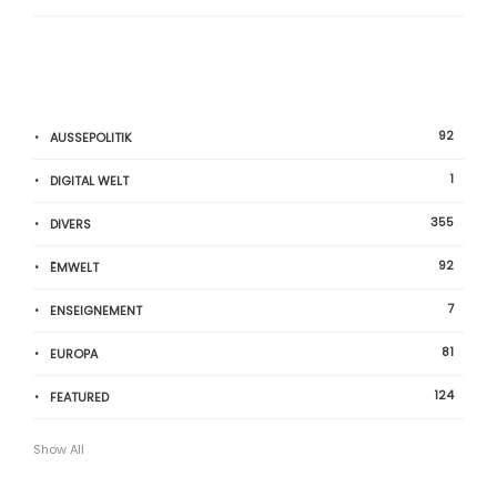
92
AUSSEPOLITIK
1
DIGITAL WELT
355
DIVERS
92
ËMWELT
7
ENSEIGNEMENT
81
EUROPA
124
FEATURED
Show All