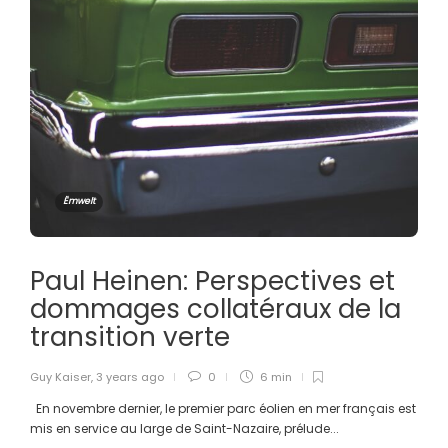
Ëmwelt
Paul Heinen: Perspectives et
dommages collatéraux de la
transition verte
Guy Kaiser
,
3 years ago
0
6 min
En novembre dernier, le premier parc éolien en mer français est
mis en service au large de Saint-Nazaire, prélude...