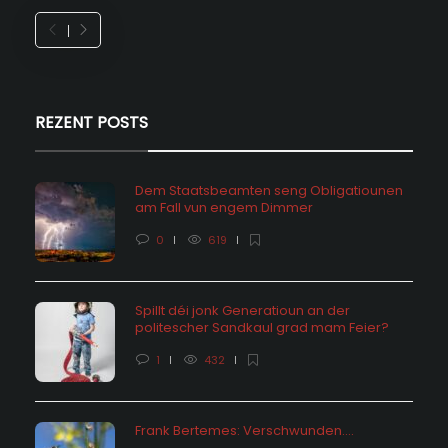
REZENT POSTS
Dem Staatsbeamten seng Obligatiounen
am Fall vun engem Dimmer
0
619
Spillt déi jonk Generatioun an der
politescher Sandkaul grad mam Feier?
1
432
Frank Bertemes: Verschwunden….