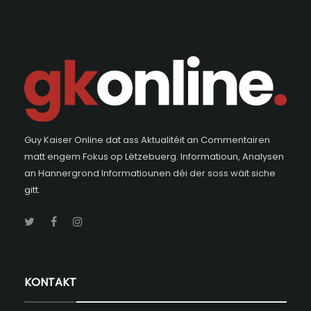
Guy Kaiser Online dat ass Aktualitéit an Commentairen
matt engem Fokus op Lëtzebuerg. Informatioun, Analysen
an Hannergrond Informatiounen déi der soss wäit siche
gitt.
KONTAKT