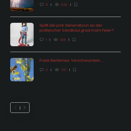
0
630
Spillt déi jonk Generatioun an der
politescher Sandkaul grad mam Feier?
1
438
Frank Bertemes: Verschwunden….
0
747