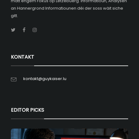
matt engem Fokus op Lëtzebuerg. Informatioun, Analysen
an Hannergrond Informatiounen déi der soss wäit siche
gitt.
KONTAKT
kontakt@guykaiser.lu
EDITOR PICKS