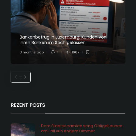
Bankenbetrug in Luxemburg: Kunden von
ihren Banken im Stich gelassen
3 months ago
1
1967
REZENT POSTS
Dem Staatsbeamten seng Obligatiounen
am Fall vun engem Dimmer