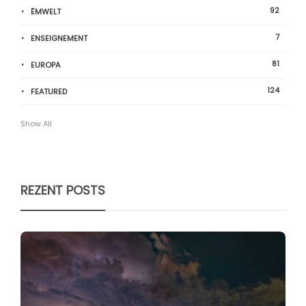
92
ËMWELT
7
ENSEIGNEMENT
81
EUROPA
124
FEATURED
Show All
REZENT POSTS