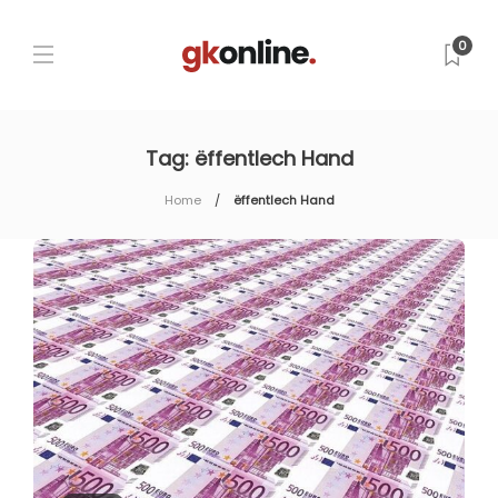
0
Tag:
ëffentlech Hand
Home
ëffentlech Hand