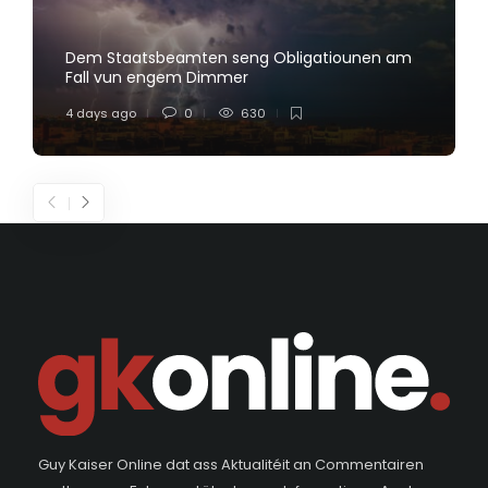
Dem Staatsbeamten seng Obligatiounen am
Fall vun engem Dimmer
4 days ago
0
630
Guy Kaiser Online dat ass Aktualitéit an Commentairen