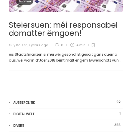
Finanzen
Steiersuen: méi responsabel
domatter ëmgoen!
Guy Kaiser
,
7 years ago
0
4 min
eis Staatsfinanzen si méi wéi gesond. Et gesäit ganz duerno
aus, wéi wann d’Joer 2018 kéint matt engem Iwwerschotz vun...
92
AUSSEPOLITIK
1
DIGITAL WELT
355
DIVERS