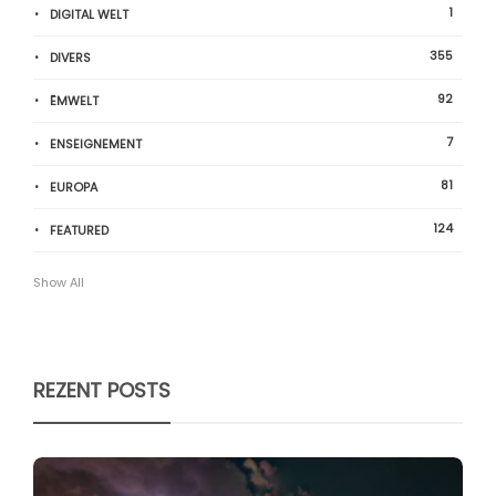
1
DIGITAL WELT
355
DIVERS
92
ËMWELT
7
ENSEIGNEMENT
81
EUROPA
124
FEATURED
Show All
REZENT POSTS