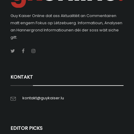
Guy Kaiser Online dat ass Aktualitéit an Commentairen
matt engem Fokus op Lëtzebuerg. Informatioun, Analysen
an Hannergrond Informatiounen déi der soss wäit siche
gitt.
KONTAKT
kontakt@guykaiser.lu
EDITOR PICKS