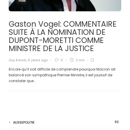
Politik
Gaston Vogel: COMMENTAIRE
SUITE À LA NOMINATION DE
DUPONT-MORETTI COMME
MINISTRE DE LA JUSTICE
Guy Kaiser
,
6 years ago
0
2 min
Encore qu’il soit difficile de comprendre pourquoi Macron ait
balancé son sympathique Premier Ministre, il est jouissif de
constater que...
92
AUSSEPOLITIK