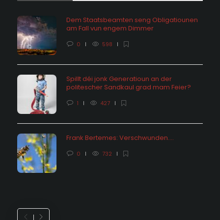
Dem Staatsbeamten seng Obligatiounen
am Fall vun engem Dimmer
0
598
Spillt déi jonk Generatioun an der
politescher Sandkaul grad mam Feier?
1
427
Frank Bertemes: Verschwunden….
0
732