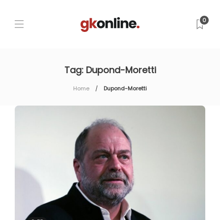
0
Tag:
Dupond-Moretti
Home
Dupond-Moretti