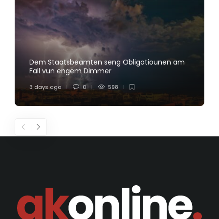
Dem Staatsbeamten seng Obligatiounen am
Fall vun engem Dimmer
3 days ago
0
598