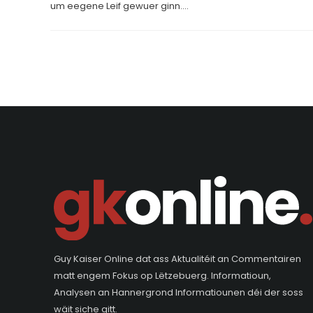
um eegene Leif gewuer ginn....
Guy Kaiser Online dat ass Aktualitéit an Commentairen
matt engem Fokus op Lëtzebuerg. Informatioun,
Analysen an Hannergrond Informatiounen déi der soss
wäit siche gitt.