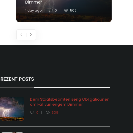
Dimmer
Feier
1 day ago
0
508
4 days
REZENT POSTS
Dem Staatsbeamten seng Obligatiounen
am Fall vun engem Dimmer
0
508