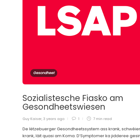
Gesondheet
Sozialistesche Fiasko am
Gesondheetswiesen
Guy Kaiser
,
3 years ago
1
7 min
read
De lëtzebuerger Gesondheetssystem ass krank, schwéie
krank, läit quasi am Koma. D’Symptomer ka jidderee gesi