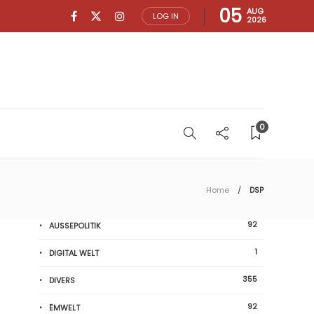
05
AUG
LOG IN
2026
0
Home
DSP
92
AUSSEPOLITIK
1
DIGITAL WELT
355
DIVERS
92
ËMWELT