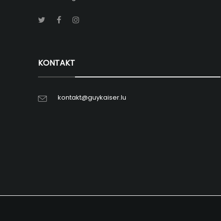
KONTAKT
kontakt@guykaiser.lu