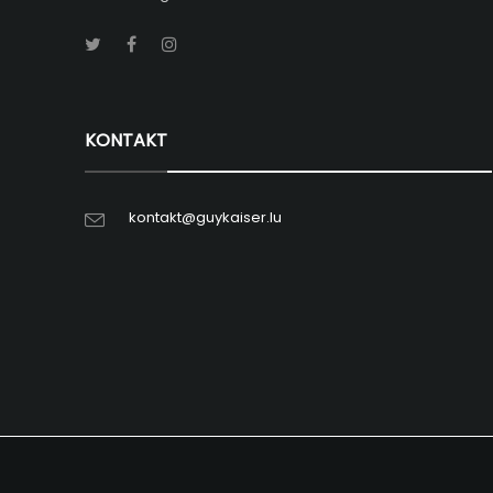
KONTAKT
kontakt@guykaiser.lu