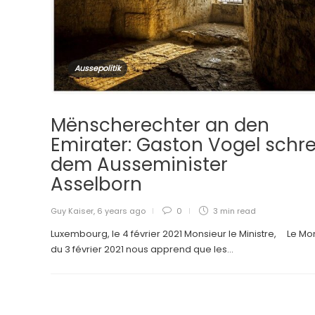
Aussepolitik
Mënscherechter an den
Emirater: Gaston Vogel schre
dem Ausseminister
Asselborn
Guy Kaiser
,
6 years ago
0
3 min
read
Luxembourg, le 4 février 2021 Monsieur le Ministre, Le M
du 3 février 2021 nous apprend que les...