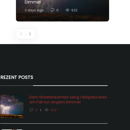
Dimmer
Feier
2 days ago
0
522
4 days
REZENT POSTS
Dem Staatsbeamten seng Obligatiounen
am Fall vun engem Dimmer
0
522