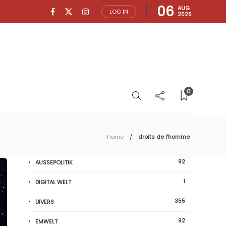
06
AUG
LOG IN
2026
0
Home
droits de l’homme
92
AUSSEPOLITIK
1
DIGITAL WELT
355
DIVERS
92
ËMWELT