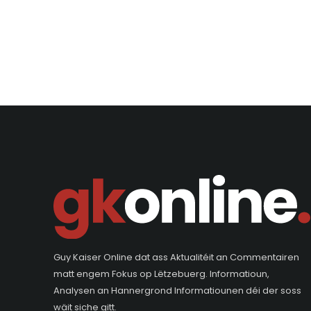
Guy Kaiser Online dat ass Aktualitéit an Commentairen
matt engem Fokus op Lëtzebuerg. Informatioun,
Analysen an Hannergrond Informatiounen déi der soss
wäit siche gitt.