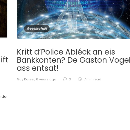
Gesellschaft
Kritt d’Police Abléck an eis
ift
Bankkonten? De Gaston Voge
ass entsat!
Guy Kaiser
,
6 years ago
0
7 min
read
...
onde