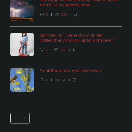
am Fall vun engem Dimmer
0
613
Spillt déi jonk Generatioun an der
politescher Sandkaul grad mam Feier?
1
430
Frank Bertemes: Verschwunden….
0
741