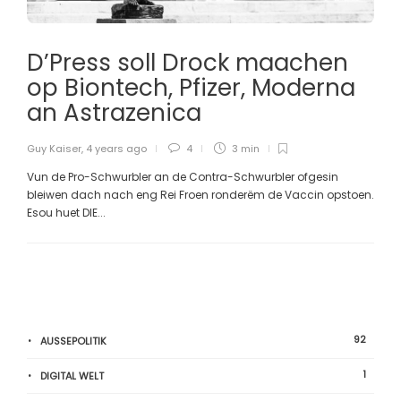
D’Press soll Drock maachen
op Biontech, Pfizer, Moderna
an Astrazenica
Guy Kaiser
,
4 years ago
4
3 min
Vun de Pro-Schwurbler an de Contra-Schwurbler ofgesin
bleiwen dach nach eng Rei Froen ronderëm de Vaccin opstoen.
Esou huet DIE...
92
AUSSEPOLITIK
1
DIGITAL WELT