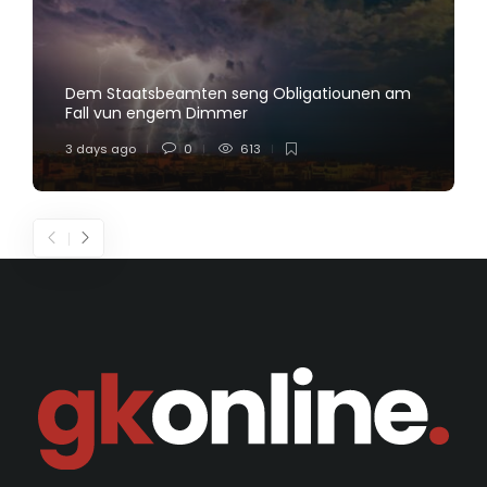
Dem Staatsbeamten seng Obligatiounen am
Fall vun engem Dimmer
3 days ago
0
613