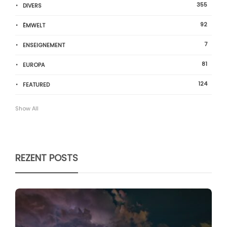
355
DIVERS
92
ËMWELT
7
ENSEIGNEMENT
81
EUROPA
124
FEATURED
Show All
REZENT POSTS