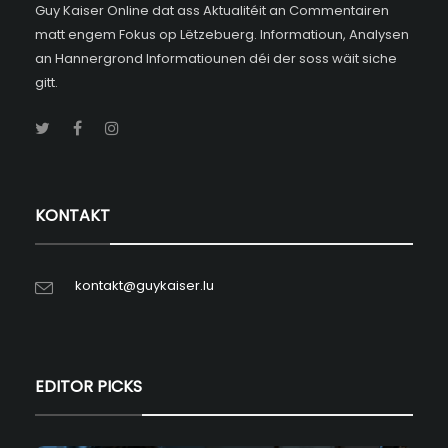
Guy Kaiser Online dat ass Aktualitéit an Commentairen
matt engem Fokus op Lëtzebuerg. Informatioun, Analysen
an Hannergrond Informatiounen déi der soss wäit siche
gitt.
KONTAKT
kontakt@guykaiser.lu
EDITOR PICKS