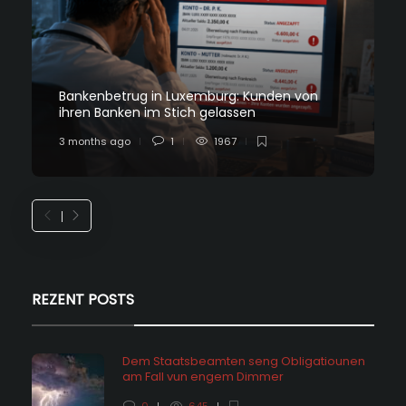
Bankenbetrug in Luxemburg: Kunden von
ihren Banken im Stich gelassen
3 months ago
1
1967
REZENT POSTS
Dem Staatsbeamten seng Obligatiounen
am Fall vun engem Dimmer