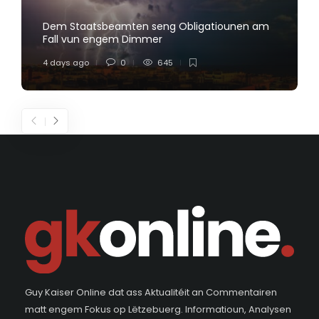
Dem Staatsbeamten seng Obligatiounen am
Fall vun engem Dimmer
4 days ago
0
645
Guy Kaiser Online dat ass Aktualitéit an Commentairen
matt engem Fokus op Lëtzebuerg. Informatioun, Analysen