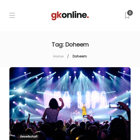
0
Tag:
Doheem
Home
Doheem
Gesellschaft