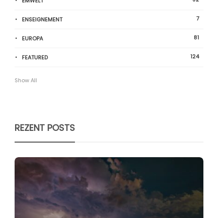
ËMWELT
7
ENSEIGNEMENT
81
EUROPA
124
FEATURED
Show All
REZENT POSTS