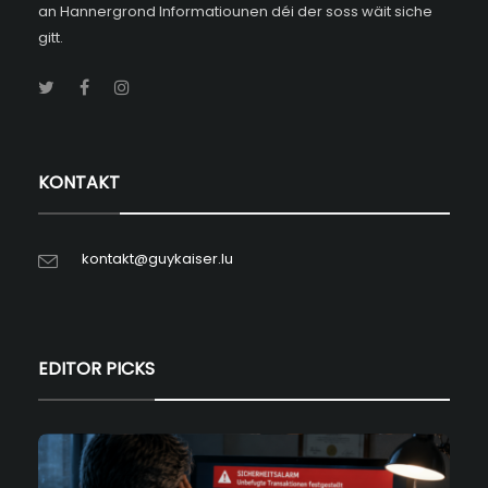
an Hannergrond Informatiounen déi der soss wäit siche
gitt.
KONTAKT
kontakt@guykaiser.lu
EDITOR PICKS