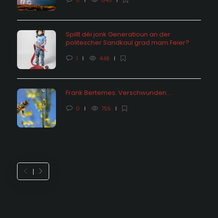
0
645
Spillt déi jonk Generatioun an der
politescher Sandkaul grad mam Feier?
1
448
Frank Bertemes: Verschwunden….
0
755