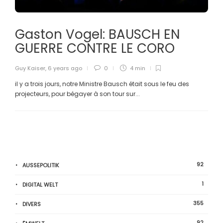
Gaston Vogel: BAUSCH EN
GUERRE CONTRE LE CORO
Guy Kaiser
,
6 years ago
0
4 min
il y a trois jours, notre Ministre Bausch était sous le feu des
projecteurs, pour bégayer à son tour sur...
92
AUSSEPOLITIK
1
DIGITAL WELT
355
DIVERS
92