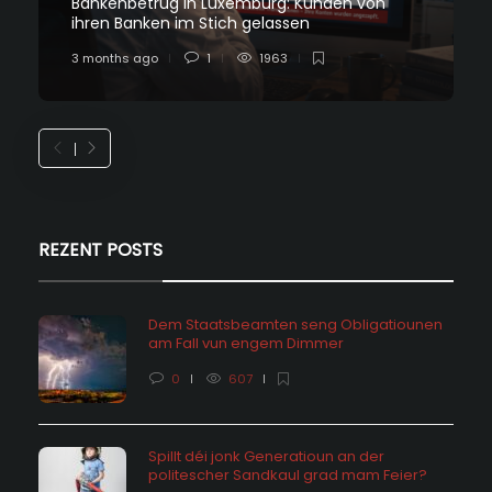
Bankenbetrug in Luxemburg: Kunden von
ihren Banken im Stich gelassen
3 months ago
1
1963
REZENT POSTS
Dem Staatsbeamten seng Obligatiounen
am Fall vun engem Dimmer
0
607
Spillt déi jonk Generatioun an der
politescher Sandkaul grad mam Feier?