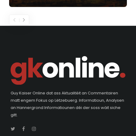
Guy Kaiser Online dat ass Aktualitéit an Commentairen
matt engem Fokus op Lëtzebuerg. Informatioun, Analysen
an Hannergrond Informatiounen déi der soss wäit siche
gitt.