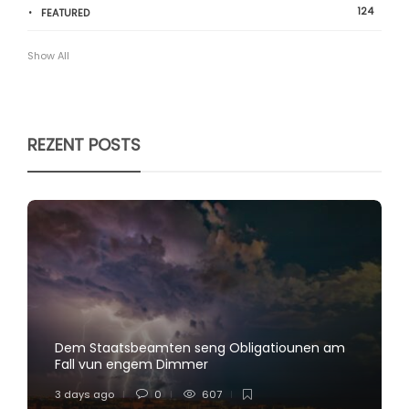
124
FEATURED
Show All
REZENT POSTS
Dem Staatsbeamten seng Obligatiounen am
Fall vun engem Dimmer
3 days ago
0
607