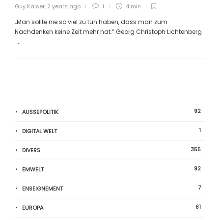
Guy Kaiser
,
2 years ago
1
4 min
„Man sollte nie so viel zu tun haben, dass man zum
Nachdenken keine Zeit mehr hat.“ Georg Christoph Lichtenberg
...
92
AUSSEPOLITIK
1
DIGITAL WELT
355
DIVERS
92
ËMWELT
7
ENSEIGNEMENT
81
EUROPA