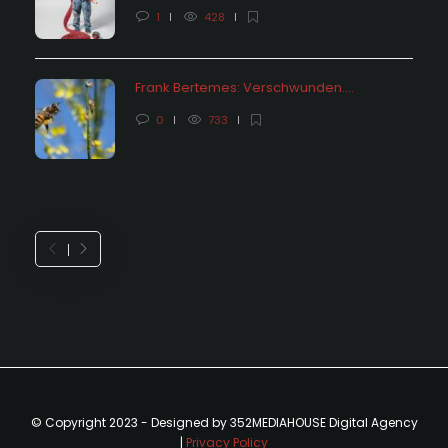
1
428
Frank Bertemes: Verschwunden….
0
733
© Copyright 2023 - Designed by 352MEDIAHOUSE Digital Agency
|
Privacy Policy