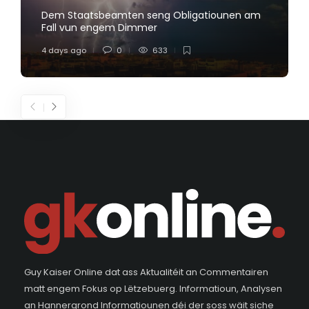
Dem Staatsbeamten seng Obligatiounen am
Fall vun engem Dimmer
4 days ago
0
633
Guy Kaiser Online dat ass Aktualitéit an Commentairen
matt engem Fokus op Lëtzebuerg. Informatioun, Analysen
an Hannergrond Informatiounen déi der soss wäit siche