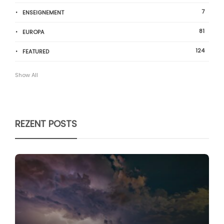
7
ENSEIGNEMENT
81
EUROPA
124
FEATURED
Show All
REZENT POSTS