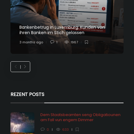
Bankenbetrug in Luxemburg: Kunden von
ihren Banken im Stich gelassen
3 months ago
1
1967
REZENT POSTS
Dem Staatsbeamten seng Obligatiounen
am Fall vun engem Dimmer
0
633