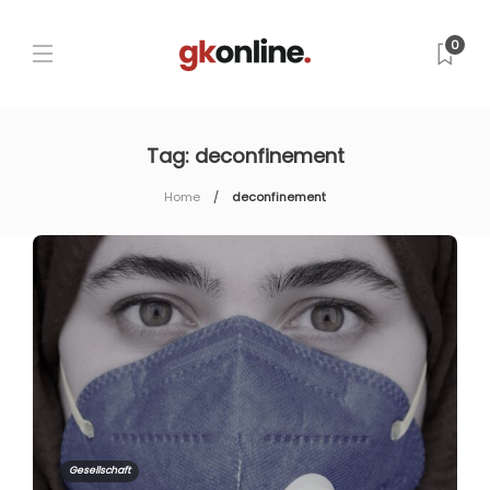
0
Tag:
deconfinement
Home
deconfinement
Gesellschaft