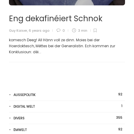
Eng dekafinéiert Schnok
Guy Kaiser
,
6 years ago
0
3 min
komesch Deeg! All Hänn voll ze dinn. Moies bei der
Hoerdoktesch, Mëttes bei der Generalistin. Ech kommen zur
Konklusioun: déi...
92
AUSSEPOLITIK
1
DIGITAL WELT
355
DIVERS
92
ËMWELT