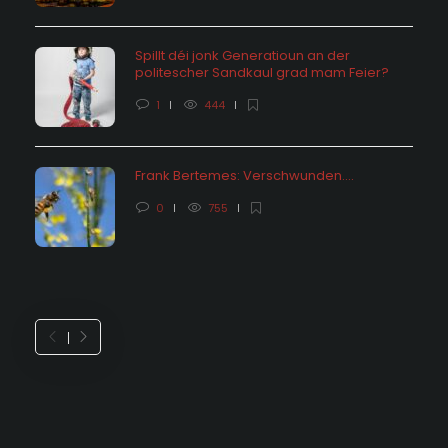
Spillt déi jonk Generatioun an der
politescher Sandkaul grad mam Feier?
1
444
Frank Bertemes: Verschwunden….
0
755