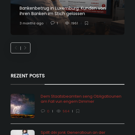
Bankenbetrug in Luxemburg: Kunden von
ihren Banken im Stich gelassen
3 months ago
1
1961
REZENT POSTS
Dem Staatsbeamten seng Obligatiounen
am Fall vun engem Dimmer
0
564
Spillt déi jonk Generatioun an der