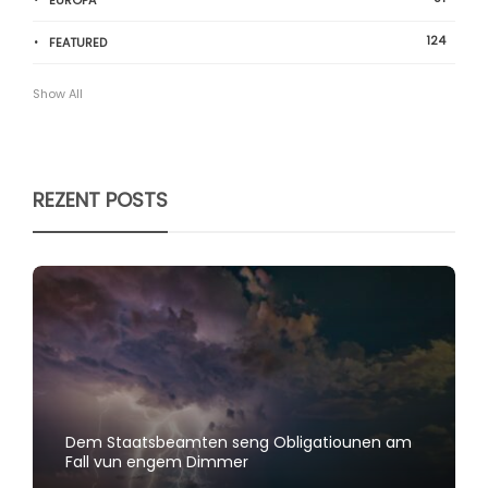
124
FEATURED
Show All
REZENT POSTS
Dem Staatsbeamten seng Obligatiounen am
Fall vun engem Dimmer