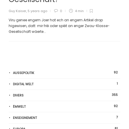
Guy Kaiser
,
5 years ago
0
4 min
Viru genee engem Joer hat ech an engem Artikel drop
higewisen, datt mir fréi oder spéit an enger Zwou-Klasse-
Gesellschaft wäerte...
92
AUSSEPOLITIK
1
DIGITAL WELT
355
DIVERS
92
ËMWELT
7
ENSEIGNEMENT
81
EUROPA