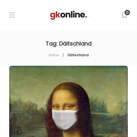
0
Tag:
Däitschland
Home
Däitschland