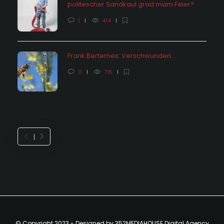
politescher Sandkaul grad mam Feier?
1
414
Frank Bertemes: Verschwunden….
0
715
© Copyright 2023 - Designed by 352MEDIAHOUSE Digital Agency