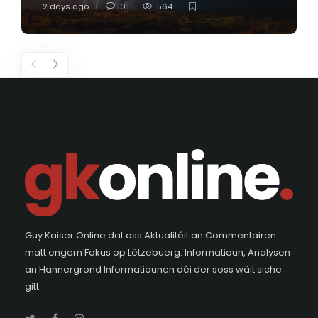
2 days ago
0
564
Guy Kaiser Online dat ass Aktualitéit an Commentairen
matt engem Fokus op Lëtzebuerg. Informatioun, Analysen
an Hannergrond Informatiounen déi der soss wäit siche
gitt.