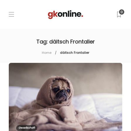
0
Tag:
däitsch Frontalier
Home
däitsch Frontalier
Gesellschaft