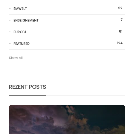
92
ËMWELT
7
ENSEIGNEMENT
81
EUROPA
124
FEATURED
Show All
REZENT POSTS