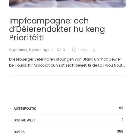
Impfcampagne: och
d’Déierendokter hu keng
Prioritéit!
Guy Kaiser
,
5 years ago
0
1 min
D’lëzebuerger Veterinären stoungen vun Ufank un mat Gewier
bei Fouss: hir Associatioun sot sech bereet, fir de Fall wou Nout...
92
AUSSEPOLITIK
1
DIGITAL WELT
355
DIVERS