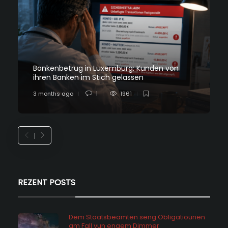
Bankenbetrug in Luxemburg: Kunden von
ihren Banken im Stich gelassen
3 months ago
1
1961
REZENT POSTS
Dem Staatsbeamten seng Obligatiounen
am Fall vun engem Dimmer