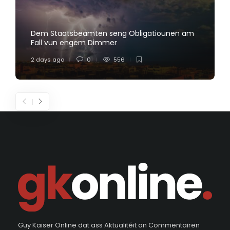
Dem Staatsbeamten seng Obligatiounen am
Fall vun engem Dimmer
2 days ago
0
556
Guy Kaiser Online dat ass Aktualitéit an Commentairen