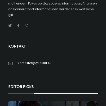
matt engem Fokus op Lëtzebuerg. Informatioun, Analysen
an Hannergrond Informatiounen déi der soss wäit siche
gitt.
KONTAKT
kontakt@guykaiser.lu
EDITOR PICKS