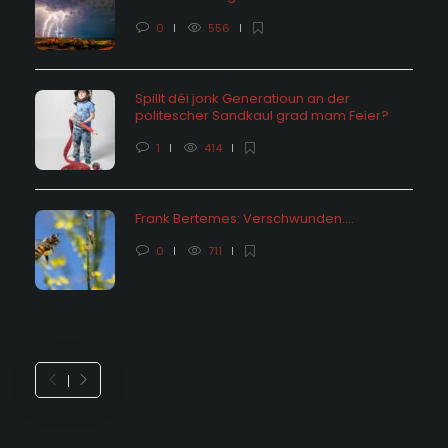
0
556
Spillt déi jonk Generatioun an der
politescher Sandkaul grad mam Feier?
1
414
Frank Bertemes: Verschwunden….
0
711